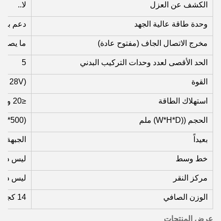
الكشف عن العزل
لا..
وحدة طاقة عالية الجهد
دعم بدء ا
مخرج الاتصال الجاف (مفتوح عادة)
ما يصل إل
الحد الأقصى لعدد وحدات التركيب البدني
5
القوة
 ~ 28V)
استهلاك الطاقة
≤20 واط
الحجم ((W*H*D) ملم
88*500)
بعيداً
الجبهة
خط وسط
ليس دعما
مركز النقر
ليس دعما
الوزن الصافي
14 كجم
عرض المنتجات