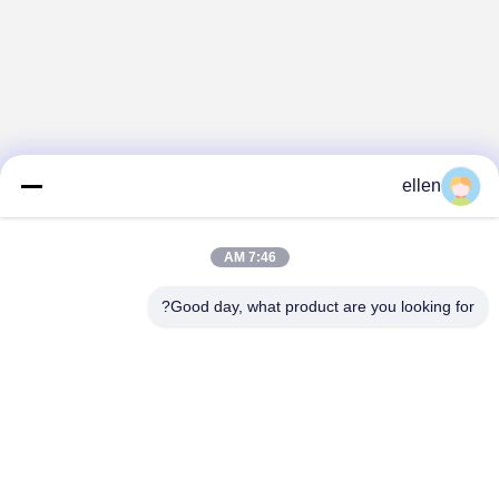
ellen
7:46 AM
Good day, what product are you looking for?
Hunan GCE Technology Co.,Ltd
jeffreyth@hngce.com
0086-731-86187065