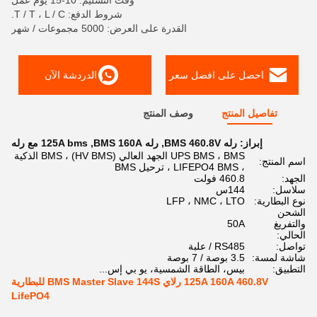
وقت التسليم: 10-15 يوم عمل
شروط الدفع: T / T ، L / C.
القدرة على العرض: 5000 مجموعات / شهر
احصل على افضل سعر
الدردشة الآن
تفاصيل المنتج
وصف المنتج
إبراز:
رله BMS 460.8V
,
رله BMS 160A
,
125A bms مع رله
UPS BMS ، BMS الجهد العالي (HV BMS) ، BMS الذكية
اسم المنتج:
، LIFEPO4 BMS ، ترحيل BMS
الجهد:
460.8 فولت
سلاسل:
144س
نوع البطارية:
LFP ، NMC ، LTO
الشحن
والتفريغ
50A
الحالي:
تواصل:
RS485 / علبة
شاشة لمسة:
3.5 بوصة / 7 بوصة
التطبيق:
بيس، الطاقة الشمسية، يو بي إس...
125A 160A 460.8V رلاي BMS Master Slave 144S للبطارية
LifePO4