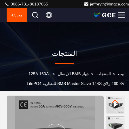
0086-731-86187065
jeffreyth@hngce.com
محادثة
المنتجات
بيت
>
المنتجات
>
جهاز BMS الإرسال
>
125A 160A
460.8V رلاي BMS Master Slave 144S للبطارية LifePO4