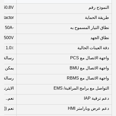
النموذج رقم
460.8V
طريقة الحماية
tactor
نطاق التيار المسموح به
-50A ~ 50A
نطاق الجهد
V-500V
دقة العينات الحالية
1.0٪ FSR
واجهة الاتصال مع PCS
رسالة الرس
واجهة الاتصال مع BMU
يمكن
واجهة الاتصال مع RBMS
رسالة الرس
التواصل مع برامج المراقبة/ EMS
الايثرنت
دعم ترقية IAP
نعم..
دعم عرض وبارامتر HMI
نعم ((اخت