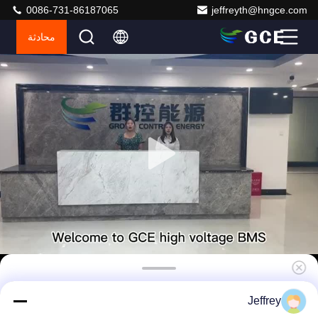
0086-731-86187065
jeffreyth@hngce.com
محادثة
210S 672V 250A BMS مع موصل الاتصال فعال 8S
Jeffrey
BMS Lifepo4