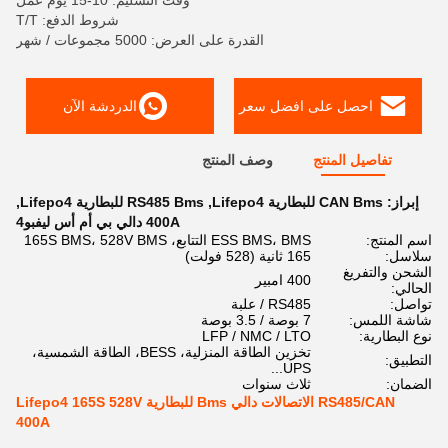
وقت التسليم: 10-15 يوم عمل
شروط الدفع: T/T
القدرة على العرض: 5000 مجموعات / شهر
احصل على افضل سعر
الدردشة الآن
تفاصيل المنتج
وصف المنتج
إبراز:
CAN Bms للبطارية Lifepo4
,
RS485 Bms للبطارية Lifepo4
,
400A دالي بي أم أس ليفبو4
اسم المنتج:
ESS BMS، BMS التتابع، 165S BMS، 528V BMS
سلاسل:
165 ثانية (528 فولت)
الشحن والتفريغ
400 امبير
الحالي:
تواصل:
RS485 / علبة
شاشة اللمس:
7 بوصة / 3.5 بوصة
نوع البطارية:
LFP / NMC / LTO
تخزين الطاقة المنزلية، BESS، الطاقة الشمسية،
التطبيق:
UPS...
الضمان:
ثلاث سنوات
RS485/CAN الاتصالات دالي Bms للبطارية Lifepo4 165S 528V
400A