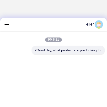
ellen
5:21 PM
Good day, what product are you looking for?
Hunan GCE Technology Co.,Ltd
jeffreyth@hngce.com
0086-731-86187065
المبنى B3، 602، مدينة العلوم والتكنولوجيا الجديدة، مقاطعة
تشانغشا، مدينة تشانغشا، مقاطعة هونان