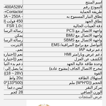
اسم المنتج
النموذج رقم
-3-400A528V
طريقة الحماية
B+Contactor
نطاق التيار المسموح به
- 250A ~ 250A
نطاق الجهد
450 فولت إلى 1000 فولت
دقة العينات الحالية
1.0٪ FSR
واجهة الاتصال مع PCS
رسالة الرسائل الرس
واجهة الاتصال مع BMU
يمكن
واجهة الاتصال مع SBMS
رسالة الرسائل الرس
التواصل مع برامج المراقبة/ EMS
الايثرنت
دعم ترقية IAP
نعم..
دعم عرض وبارامتر HMI
نعم ((اختياري)
الكشف عن العزل
نعم ((اختياري)
وحدة طاقة عالية الجهد
دعم بدء التيار 
مخرج الاتصال الجاف (مفتوح عادة)
ما يصل إلى 3
القوة
 ((18 ~ 28V)
استهلاك الطاقة
≤20 واط
الحجم ((W*H*D) ملم
440*133*500)
مركز النقر
ليس دعماً
الوزن الصافي
28 كجم
عرض المنتجات