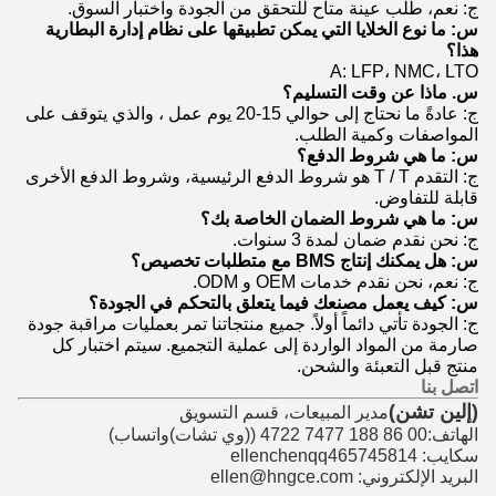
ج: نعم، طلب عينة متاح للتحقق من الجودة واختبار السوق.
س: ما نوع الخلايا التي يمكن تطبيقها على نظام إدارة البطارية
هذا؟
A: LFP، NMC، LTO
س. ماذا عن وقت التسليم؟
ج: عادةً ما نحتاج إلى حوالي 15-20 يوم عمل ، والذي يتوقف على
المواصفات وكمية الطلب.
س: ما هي شروط الدفع؟
ج: التقدم T / T هو شروط الدفع الرئيسية، وشروط الدفع الأخرى
قابلة للتفاوض.
س: ما هي شروط الضمان الخاصة بك؟
ج: نحن نقدم ضمان لمدة 3 سنوات.
س: هل يمكنك إنتاج BMS مع متطلبات تخصيص؟
ج: نعم، نحن نقدم خدمات OEM و ODM.
س: كيف يعمل مصنعك فيما يتعلق بالتحكم في الجودة؟
ج: الجودة تأتي دائماً أولاً. جميع منتجاتنا تمر بعمليات مراقبة جودة
صارمة من المواد الواردة إلى عملية التجميع. سيتم اختبار كل
منتج قبل التعبئة والشحن.
اتصل بنا
(إلين تشن)
مدير المبيعات، قسم التسويق
الهاتف:00 86 188 7477 4722 (
(وي تشات)
واتساب)
سكايب: ellenchenqq465745814
البريد الإلكتروني: ellen@hngce.com