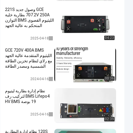
GCE وصول جديد 221S
707.2V 250A بطارية خلية
الليثيوم القصوى BMS التوازن
المتحكم به عالية الجهد
اختياري في السلسلة /
بالتوازي
عالية الجهد bms
04:23
2025-04-18
GCE 720V 400A BMS
الليثيوم المتقدمة عالية الجهد
مع رلاي لنظام تخزين الطاقة
الشمسية ومصدر الطاقة
الاحتياطي UPS
ESS BMS
00:36
2024-04-16
نظام إدارة بطارية ليتيوم
BMS Lifepo4 لتركيب رف
19 بوصة HV BMS
نظام إدارة البطارية
2025-04-16
02:39
120S نظام إدارة البطارية