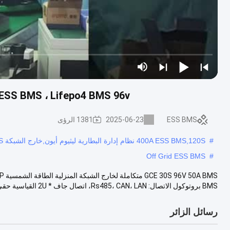
LFP ESS BMS ، Lifepo4 BMS 96v متكاملة للطاقة الشمسية المنزلية خ
ESS BMS
2025-06-23
1381 الرؤى
#
400A ESS BMS,120S نظام إدارة البطارية ليثيوم أيون,خارج الشبكة ESS BMS
Off Grid ESS BMS
#
BMS بروتوكول الاتصال: Rs485، CAN، LAN، اتصال جاف * 2U القياسية حقي...
رسائل الزائر