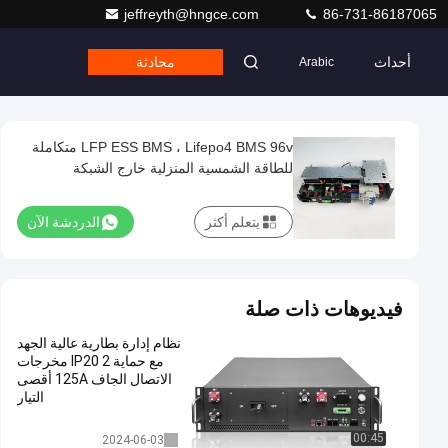
jeffreyth@hngce.com
86-731-86187065
أحداث
محادثة
Arabic
LFP ESS BMS ، Lifepo4 BMS 96v متكاملة
للطاقة الشمسية المنزلية خارج الشبكة
يتعلم أكثر
الدردشة الآن
فيديوهات ذات صلة
نظام إدارة بطارية عالية الجهد
مع حماية IP20 2 مخرجات
الاتصال الجاف 125A أقصى
التيار
نظام إدارة المباني لتخزين الطاقة
00:45
2024-06-03