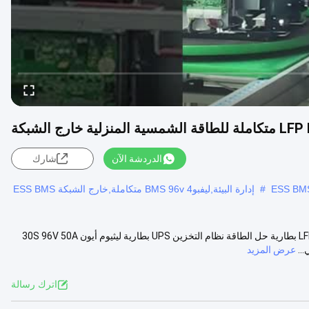
ارج الشبكة
الدردشة الآن
شارك
#
إدارة البيئة,ليفبو4 BMS 96v متكاملة,خارج الشبكة ESS BMS
GCE 30S 96V 50A BMS متكاملة لخارج الشبكة المنزلية الطاقة الشمسية LFP بطارية حل الطاقة نظام التخزين UPS بطارية ليثيوم أيون 30S 96V 50A
عرض المزيد
اترك رسالة