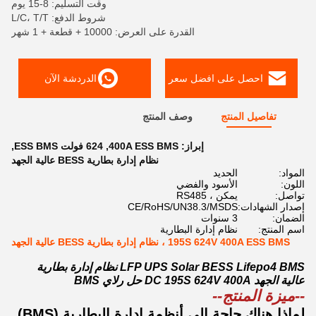
وقت التسليم: 8-15 يوم
شروط الدفع: L/C، T/T
القدرة على العرض: 10000 + قطعة + 1 شهر
احصل على افضل سعر
الدردشة الآن
تفاصيل المنتج
وصف المنتج
إبراز:
400A ESS BMS
,
624 فولت ESS BMS
,
نظام إدارة بطارية BESS عالية الجهد
المواد:
الحديد
اللون:
الأسود والفضي
تواصل:
يمكن ، RS485
إصدار الشهادات:
CE/RoHS/UN38.3/MSDS
الضمان:
3 سنوات
اسم المنتج:
نظام إدارة البطارية
195S 624V 400A ESS BMS ، نظام إدارة بطارية BESS عالية الجهد
LFP UPS Solar BESS Lifepo4 BMS نظام إدارة بطارية
عالية الجهد DC 195S 624V 400A حل رلاي BMS
--ميزة المنتج--
لماذا هناك حاجة إلى أنظمة إدارة البطارية (BMS)