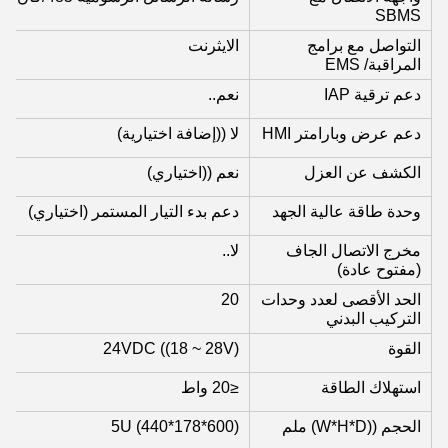
SBMS
التواصل مع برامج
الايثرنت
المراقبة/ EMS
دعم ترقية IAP
نعم..
دعم عرض وبارامتر HMI
لا ((إضافة اختيارية)
الكشف عن العزل
نعم ((اختياري)
وحدة طاقة عالية الجهد
دعم بدء التيار المستمر (اختياري)
مخرج الاتصال الجاف
لا..
(مفتوح عادة)
الحد الأقصى لعدد وحدات
20
التركيب البدني
القوة
24VDC ((18 ~ 28V)
استهلاك الطاقة
≤20 واط
الحجم ((W*H*D) ملم
5U (440*178*600)