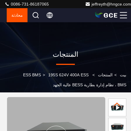
0086-731-86187065
jeffreyth@hngce.com
محادثة
المنتجات
بيت
>
المنتجات
>
195S 624V 400A ESS
>
ESS BMS
BMS ، نظام إدارة بطارية BESS عالية الجهد