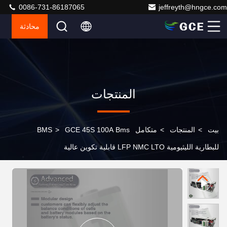
0086-731-86187065
jeffreyth@hngce.com
محادثة
المنتجات
بيت
>
المنتجات
>
متكامل BMS
GCE 45S 100A Bms
>
للبطارية الليثيومية LFP NMC LTO قابلية تكوين عالية