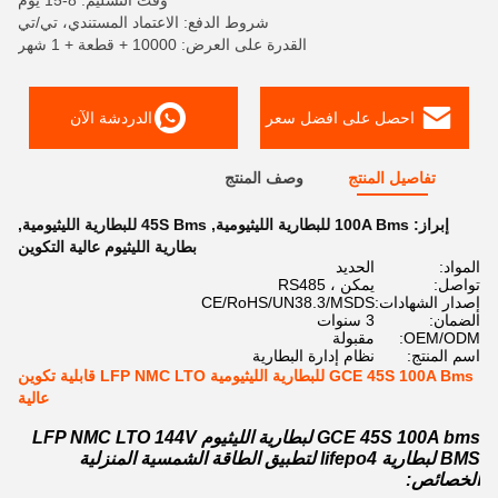
وقت التسليم: 8-15 يوم
شروط الدفع: الاعتماد المستندي، تي/تي
القدرة على العرض: 10000 + قطعة + 1 شهر
احصل على افضل سعر
الدردشة الآن
تفاصيل المنتج
وصف المنتج
إبراز:
100A Bms للبطارية الليثيومية
,
45S Bms للبطارية الليثيومية
,
بطارية الليثيوم عالية التكوين
المواد:
الحديد
تواصل:
يمكن ، RS485
إصدار الشهادات:
CE/RoHS/UN38.3/MSDS
الضمان:
3 سنوات
OEM/ODM:
مقبولة
اسم المنتج:
نظام إدارة البطارية
GCE 45S 100A Bms للبطارية الليثيومية LFP NMC LTO قابلية تكوين
عالية
GCE 45S 100A bms لبطارية الليثيوم LFP NMC LTO 144V
BMS لبطارية lifepo4 لتطبيق الطاقة الشمسية المنزلية
الخصائص: