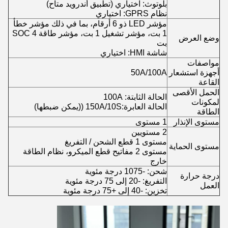
بلوتوث: اختياري (تطبيق أندرويد متاح)
نظام GPRS: اختياري
مؤشر LED ذو 6 أرقام، بما في ذلك مؤشر خطأ
1 بت، مؤشر تشغيل 1 بت، مؤشر طاقة SOC 4
وضع العرض
بت
شاشة HMI: اختياري
مواصفات
أجهزة استشعار
50A/100A
القاعة
الحمل الأقصى
الحالة الثابتة: 100A
لمكونات
الحالة العابرة:150A/10S ((يمكن ضبطها)
الطاقة
مستوى الإنذار
1 مستوى
2 مستويين
مستوى 1 قطع الشحن / التفريغ
مستوى الحماية
مستوى 2 مفاتيح قطع الميكرو، نظام الطاقة
خارج
شحن: -1075 درجة مئوية
درجة حرارة
التفريغ: -20 إلى 75 درجة مئوية
العمل
تخزين: -40 إلى +75 درجة مئوية