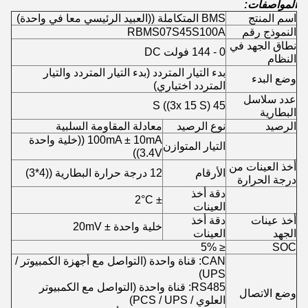
المواصفات:
اسم المنتج
BMS المتكاملة ((العبيد الرئيسي معا في واحدة)
النموذج رقم
RBMS07S45S100A
نطاق الجهد في
0 - 144 فولت DC
النظام
بدء التيار المتردد (بدء التيار المتردد والتيار
وضع البدء
المتردد اختياري)
عدد سلاسل
45 S ((3x 15 S)
البطارية
الرصيد
نوع الرصيد
معادلة المقاومة السلبية
100mA ± 10mA ((خلية واحدة
التيار المتوازن
3.4V))
أخذ العينات من
الأرقام
12 درجة حرارة البطارية ((4*3)
درجة الحرارة
دقة أخذ
± 2°C
العينات
أخذ عينات
دقة أخذ
خلية واحدة ± 20mV
الجهد
العينات
≤ 5%
SOC
CAN: قناة واحدة (التواصل مع أجهزة الكمبيوتر /
UPS)
RS485: قناة واحدة (التواصل مع الكمبيوتر
وضع الاتصال
العلوي / PCS / UPS)