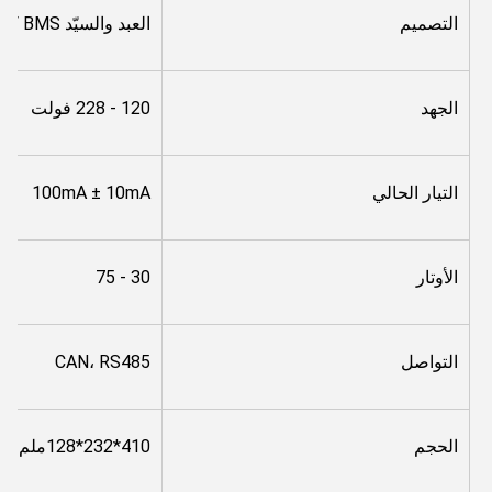
التصميم
العبد والسيّد BMS كلّه في واحد
الجهد
120 - 228 فولت
التيار الحالي
100mA ± 10mA
الأوتار
30 - 75
التواصل
CAN، RS485
الحجم
410*232*128ملم