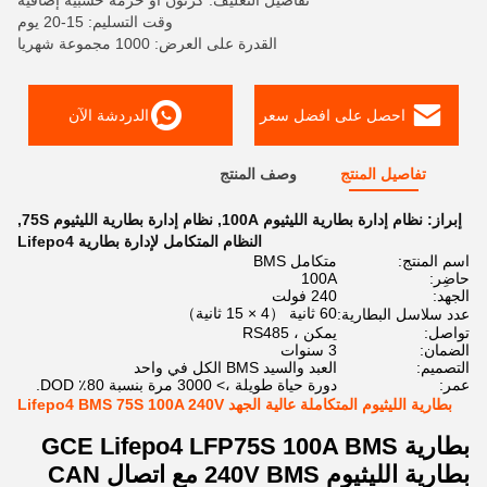
تفاصيل التغليف: كرتون أو حزمة خشبية إضافية
وقت التسليم: 15-20 يوم
القدرة على العرض: 1000 مجموعة شهريا
احصل على افضل سعر
الدردشة الآن
تفاصيل المنتج
وصف المنتج
إبراز:
نظام إدارة بطارية الليثيوم 100A
,
نظام إدارة بطارية الليثيوم 75S
,
النظام المتكامل لإدارة بطارية Lifepo4
اسم المنتج:
متكامل BMS
حاضِر:
100A
الجهد:
240 فولت
60 ثانية （4 × 15 ثانية）
عدد سلاسل البطارية:
تواصل:
يمكن ، RS485
الضمان:
3 سنوات
التصميم:
العبد والسيد BMS الكل في واحد
عمر:
دورة حياة طويلة ،> 3000 مرة بنسبة 80٪ DOD.
بطارية الليثيوم المتكاملة عالية الجهد Lifepo4 BMS 75S 100A 240V
بطارية GCE Lifepo4 LFP
75S 100A BMS
بطارية الليثيوم 240V BMS مع اتصال CAN