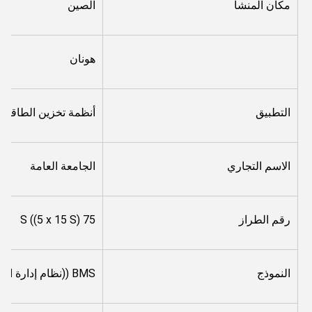
مكان المنشأ
الصين
هونان
التطبيق
أنظمة تخزين الطاقة ا
الاسم التجاري
الجامعة العامة
رقم الطراز
75 S ((5 x 15 S)
النموذج
BMS ((نظام إدارة البطارية)