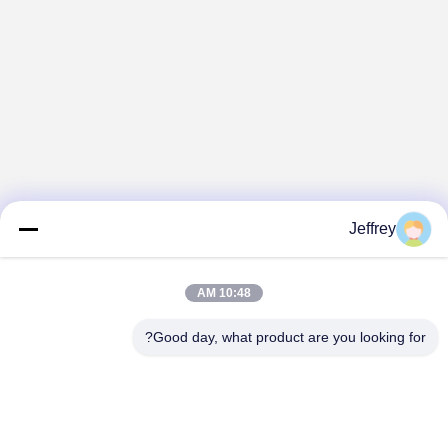
Jeffrey
10:48 AM
Good day, what product are you looking for?
Hunan GCE Technology Co.,Ltd
jeffreyth@hngce.com