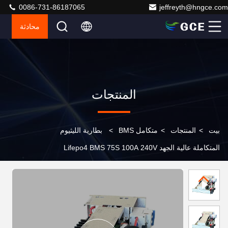
0086-731-86187065
jeffreyth@hngce.com
محادثة
المنتجات
بيت
>
المنتجات
>
متكامل BMS
>
بطارية الليثيوم
المتكاملة عالية الجهد Lifepo4 BMS 75S 100A 240V