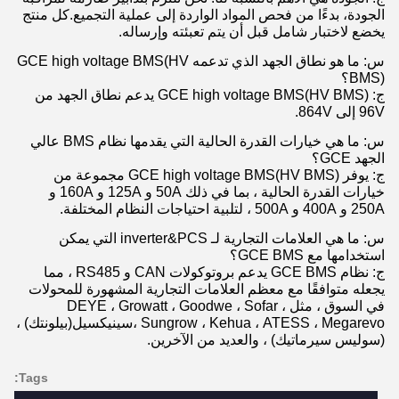
الجودة، بدءًا من فحص المواد الواردة إلى عملية التجميع.كل منتج
يخضع لاختبار شامل قبل أن يتم تعبئته وإرساله.
س: ما هو نطاق الجهد الذي تدعمه GCE high voltage BMS(HV
BMS)؟
ج: GCE high voltage BMS(HV BMS) يدعم نطاق الجهد من
96V إلى 864V.
س: ما هي خيارات القدرة الحالية التي يقدمها نظام BMS عالي
الجهد GCE؟
ج: يوفر GCE high voltage BMS(HV BMS) مجموعة من
خيارات القدرة الحالية ، بما في ذلك 50A و 125A و 160A و
250A و 400A و 500A ، لتلبية احتياجات النظام المختلفة.
س: ما هي العلامات التجارية لـ inverter&PCS التي يمكن
استخدامها مع GCE BMS؟
ج: نظام GCE BMS يدعم بروتوكولات CAN و RS485 ، مما
يجعله متوافقًا مع معظم العلامات التجارية المشهورة للمحولات
في السوق ، مثل DEYE ، Growatt ، Goodwe ، Sofar ،
Sungrow ، Kehua ، ATESS ، Megarevo ،سينيكسيل(بيلونتك) ،
(سوليس سيرماتيك) ، والعديد من الآخرين.
Tags: