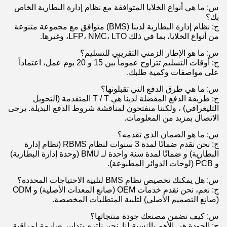
س: ما هي أنواع الخلايا المتوافقة مع نظام إدارة البطارية الخاص
بك؟
ج: نظام إدارة البطارية لدينا (BMS) متوافق مع مجموعة متنوعة
من أنواع الخلايا، بما في ذلك LFP، NMC، LTO، وغيرها.
س: ما هو الإطار الزمني التقريبي للتسليم؟
ج: أوقات التسليم تتراوح عموماً بين 15 و 20 يوم عمل، اعتماداً
على مواصفات وكمية طلبك.
س: ما هي طرق الدفع التي تقبلونها؟
ج: طريقة الدفع المفضلة لدينا هي T / T المتقدمة (التحويل
التليغرافي) ، ولكننا منفتحون لمناقشة شروط الدفع البديلة. يرجى
الاتصال بمزيد من المعلومات.
س: ما هو الضمان الذي تقدمه؟
ج: نحن نقدم ضمانًا لمدة 3 سنوات لنظام RBMS (نظام إدارة
البطارية) و ضمانًا لمدة سنة واحدة لـ BMU (وحدة إدارة البطارية)
و PCB (لوحات الدوائر المطبوعة).
س: هل يمكنك تخصيص نظام BMS لتلبية الاحتياجات المحددة؟
ج: نعم، نحن نقدم خدمات OEM (صانع المعدات الأصلية) و ODM
(صانع التصميم الأصلي) لتلبية المتطلبات المخصصة.
س: كيف تضمن مصنعك جودة منتجاتها؟
ج: الجودة هي الأهم بالنسبة لنا. نحن نلتزم بتدابير صارمة لمراقبة