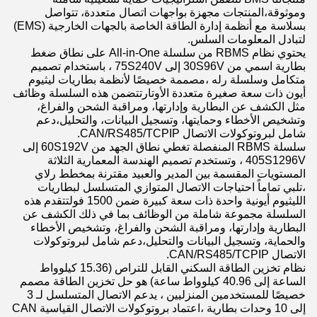
وموثوقة،المنتجات مجهزة بواجهات اتصال متعددة، تتواصل
بسلاسة مع أنظمة إدارة الطاقة الخاصة بالجهات الخارجية (EMS)
لتبادل المعلومات السلس.
يحتوي نظام RBMS من سلسلة All-in-One على نطاق ضغط
بطارية اسمي من 30S96V إلى 75S240V ، باستخدام تصميم
متكامل وسلسلة رله ،مصممة خصيصًا لأنظمة بطاريات ليثيوم
أيون ذات سعة صغيرة متعددة الأوتارتتضمن هذه السلسلة وظائف
مثل الكشف عن البطارية وإدارتها، ومراقبة الشحن والفراغ،
وتشخيص الأخطاء وحمايتها، وتسجيل البيانات، والتحليل،دعم
شامل لبروتوكولات الاتصال CAN/RS485/TCPIP.
سلسلة RBMS المنفصلة تغطي نطاق الجهد من 60S192V إلى
405S1296V ، وتستخدم تصميم الهندسة المعمارية الثلاثة
المستويات المقسمة بين المدير والعبيد مقترنة بمخطط رلاي
،تلبي تماماً احتياجات الاتصال المتوازي المتسلسل لبطاريات
الليثيوم أيونية واحدة ذات سعة كبيرة ضمن 1500 فولتتقدم هذه
السلسلة مجموعة شاملة من الوظائف بما في ذلك الكشف عن
البطارية وإدارتها، ومراقبة الشحن والفراغ، وتشخيص الأخطاء
والحماية، وتسجيل البيانات والتحليل،دعم شامل لبروتوكولات
الاتصال CAN/RS485/TCPIP.
نظام تخزين الطاقة السكني القابل للتراص (15.36 كيلوواط
الساعة إلى 40.96 كيلوواط ساعة) هو حل تخزين الطاقة مصمم
خصيصًا للمستخدمين المنزليين ، يدعم الاتصال المتسلسل لـ 3
إلى 10 وحدات بطارية ،اعتماد بروتوكولات الاتصال القياسية CAN