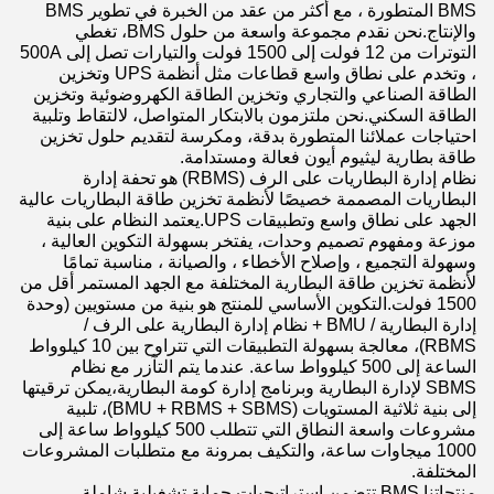
BMS المتطورة ، مع أكثر من عقد من الخبرة في تطوير BMS
والإنتاج.نحن نقدم مجموعة واسعة من حلول BMS، تغطي
التوترات من 12 فولت إلى 1500 فولت والتيارات تصل إلى 500A
، وتخدم على نطاق واسع قطاعات مثل أنظمة UPS وتخزين
الطاقة الصناعي والتجاري وتخزين الطاقة الكهروضوئية وتخزين
الطاقة السكني.نحن ملتزمون بالابتكار المتواصل، لالتقاط وتلبية
احتياجات عملائنا المتطورة بدقة، ومكرسة لتقديم حلول تخزين
طاقة بطارية ليثيوم أيون فعالة ومستدامة.
نظام إدارة البطاريات على الرف (RBMS) هو تحفة إدارة
البطاريات المصممة خصيصًا لأنظمة تخزين طاقة البطاريات عالية
الجهد على نطاق واسع وتطبيقات UPS.يعتمد النظام على بنية
موزعة ومفهوم تصميم وحدات، يفتخر بسهولة التكوين العالية ،
وسهولة التجميع ، وإصلاح الأخطاء ، والصيانة ، مناسبة تمامًا
لأنظمة تخزين طاقة البطارية المختلفة مع الجهد المستمر أقل من
1500 فولت.التكوين الأساسي للمنتج هو بنية من مستويين (وحدة
إدارة البطارية / BMU + نظام إدارة البطارية على الرف /
RBMS)، معالجة بسهولة التطبيقات التي تتراوح بين 10 كيلوواط
الساعة إلى 500 كيلوواط ساعة. عندما يتم التآزر مع نظام
SBMS لإدارة البطارية وبرنامج إدارة كومة البطارية،يمكن ترقيتها
إلى بنية ثلاثية المستويات (BMU + RBMS + SBMS)، تلبية
مشروعات واسعة النطاق التي تتطلب 500 كيلوواط ساعة إلى
1000 ميجاوات ساعة، والتكيف بمرونة مع متطلبات المشروعات
المختلفة.
منتجاتنا BMS تتضمن استراتيجيات حماية تشغيلية شاملة