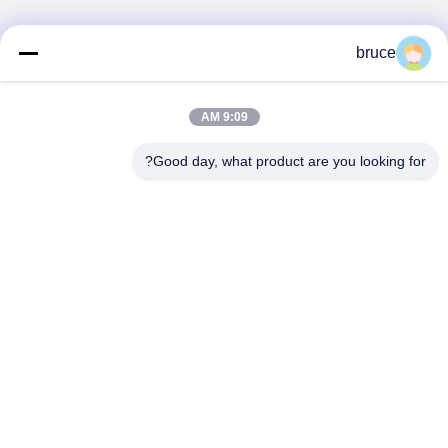
bruce
9:09 AM
Good day, what product are you looking for?
Hunan GCE Technology Co.,Ltd
jeffreyth@hngce.com
0086-731-86187065
المبنى B3، 602، مدينة العلوم والتكنولوجيا الجديدة، مقاطعة
تشانغشا، مدينة تشانغشا، مقاطعة هونان