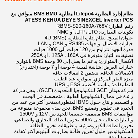
نظام إدارة البطارية Lifepo4 البطارية BMS BMU متوافق مع
ATESS KEHUA DEYE SINEXCEL Inverter PCS
رقم الطراز: RBMS-S20-160A-768V
تكوينات البطارية: LFP، LTO، أو NMC
عنوان المنتج: نظام إدارة البطارية 4U (BMS)
خيارات الاتصال: واجهات RS485 و CAN و LAN
قدرة الجهد: تتراوح من 120 فولت إلى 1000 فولت
تصنيفات التيار: متوفرة في 125A ، 160A ، أو 250A
الاتصال المتوازي: يدعم ما يصل إلى 30 وحدة BMS بالتوازي
خيارات العرض: شاشة لمسة 4 بوصة أو 7 بوصة (اختياري)
الاتصالات الجافة: تتضمن 2 اتصالات جافة
ميزة النقر المركزي: متوفرة عند الطلب
التطبيقات: مناسبة لأنظمة ESS و UPS
شركة هونان GCE للتكنولوجيا المحدودة (GCE) ، وهي شركة
رائدة في مجال التكنولوجيا العالية ، متخصصة في البحث
والتصميم وإنتاج حلول BMS المتطورة.يفتخر أكثر من عقد من
الخبرة في تطوير وتصنيع BMS، نحن نقدم مجموعة متنوعة من
مواصفات BMS مصممة خصيصا للجهد بين 12V و 1500V
والتيارات عالية حتى 500A.تخزين الطاقة التجاري والصناعي،
تخزين الطاقة الكهروضوئية، وتطبيقات تخزين الطاقة
السكنيةتوفير حلول تخزين طاقة بطاريات الليثيوم أكثر كفاءة
وصحة للبيئة.