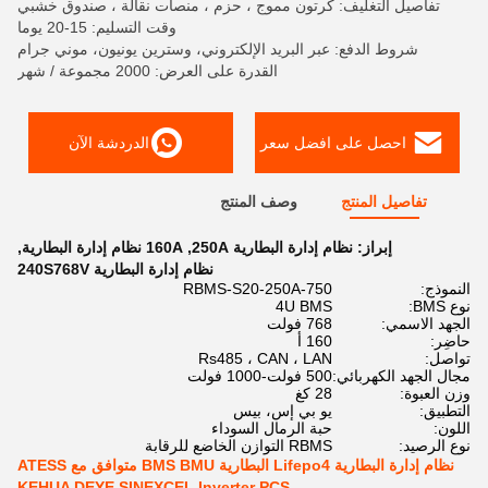
تفاصيل التغليف: كرتون مموج ، حزم ، منصات نقالة ، صندوق خشبي
وقت التسليم: 15-20 يوما
شروط الدفع: عبر البريد الإلكتروني، وسترين يونيون، موني جرام
القدرة على العرض: 2000 مجموعة / شهر
احصل على افضل سعر
الدردشة الآن
تفاصيل المنتج
وصف المنتج
إبراز:
نظام إدارة البطارية 250A
,
160A نظام إدارة البطارية
,
نظام إدارة البطارية 240S768V
النموذج:
RBMS-S20-250A-750
نوع BMS:
4U BMS
الجهد الاسمي:
768 فولت
حاضِر:
160 أ
تواصل:
Rs485 ، CAN ، LAN
مجال الجهد الكهربائي:
500 فولت-1000 فولت
وزن العبوة:
28 كغ
التطبيق:
يو بي إس، بيس
اللون:
حبة الرمال السوداء
نوع الرصيد:
RBMS التوازن الخاضع للرقابة
نظام إدارة البطارية Lifepo4 البطارية BMS BMU متوافق مع ATESS
KEHUA DEYE SINEXCEL Inverter PCS