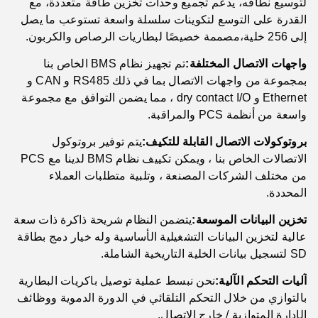
لتوسيع نطاقه، يدعم تجميع وحدات تخزين طاقة متعددة، مع
القدرة على التوسع لتكوينات سلسلة واسعة تستوعب ما يصل
إلى 256 خلية،مصممة خصيصًا لبطاريات الرصاص والكربون.
واجهات الاتصال المختلفة:
تم تجهيز نظام BMS الخاص بنا
بمجموعة من واجهات الاتصال بما في ذلك RS485 و CAN و
Ethernet و dry contact I/O ، مما يضمن التوافق مع مجموعة
واسعة من أنظمة PCS والمراقبة.
بروتوكولات الاتصال القابلة للتكيف:
يتم توفير بروتوكول
الاتصالات الخاص بنا ، ويمكن تكييف نظام BMS لدينا مع PCS
من مختلف الشركات المصنعة ، وتلبية متطلبات العملاء
المحددة.
تخزين البيانات الموسعة:
يتضمن النظام شريحة ذاكرة ذات سعة
عالية لتخزين البيانات التشغيلية الأساسية وله خيار دمج بطاقة
SD لتسجيل بيانات الخلية التاريخية الشاملة.
آليات التحكم الآلية:
نحن نبسط عملية توصيل باكريات البطارية
بالتوازي من خلال التحكم التلقائي في الدورة الدموية ووظائف
الإدارة المتوازية / خارج الاتصال.