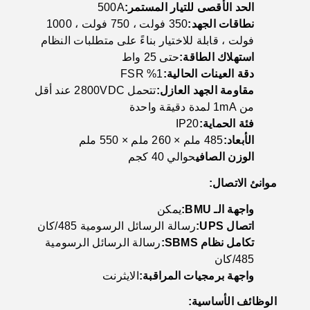
الحد الأقصى للتيار المستمر:
500A
نطاقات الجهد:
350 فولت ، 750 فولت ، 1000
فولت ، قابلة للاختيار بناءً على متطلبات النظام
استهلاك الطاقة:
حتى 25 واط
دقة العينات الحالية:
1% FSR
مقاومة الجهد العازل:
تتحمل 2800VDC عند أقل
من 1mA لمدة دقيقة واحدة
فئة الحماية:
IP20
الأبعاد:
485 ملم × 260 ملم × 550 ملم
الوزن الصافي
حوالي 40 كجم
موانئ الاتصال:
واجهة الـ BMU:
يمكن
اتصال UPS:
رسالة الرسائل الرسومية 485/كان
تكامل نظام SBMS:
رسالة الرسائل الرسومية
485/كان
واجهة برمجيات المراقبة:
الايثرنت
الوظائف الأساسية: