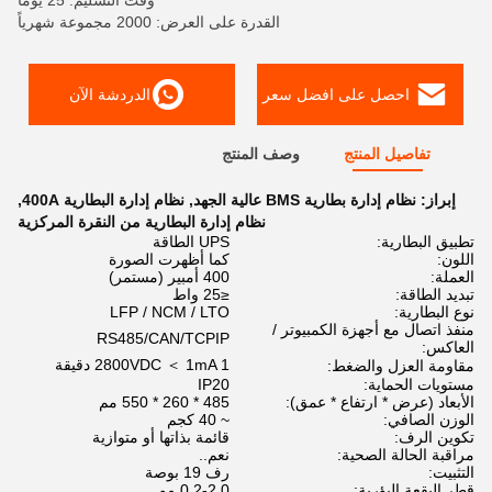
وقت التسليم: 25 يوما
القدرة على العرض: 2000 مجموعة شهرياً
احصل على افضل سعر
الدردشة الآن
تفاصيل المنتج
وصف المنتج
إبراز:
نظام إدارة بطارية BMS عالية الجهد
,
نظام إدارة البطارية 400A
,
نظام إدارة البطارية من النقرة المركزية
تطبيق البطارية:
UPS الطاقة
اللون:
كما أظهرت الصورة
العملة:
400 أمبير (مستمر)
تبديد الطاقة:
≤25 واط
نوع البطارية:
LFP / NCM / LTO
منفذ اتصال مع أجهزة الكمبيوتر /
RS485/CAN/TCPIP
العاكس:
2800VDC ＜ 1mA 1 دقيقة
مقاومة العزل والضغط:
مستويات الحماية:
IP20
الأبعاد (عرض * ارتفاع * عمق):
485 * 260 * 550 مم
الوزن الصافي:
~ 40 كجم
تكوين الرف:
قائمة بذاتها أو متوازية
مراقبة الحالة الصحية:
نعم..
التثبيت:
رف 19 بوصة
قطر البقعة البؤرية:
0.2-2.0 مم