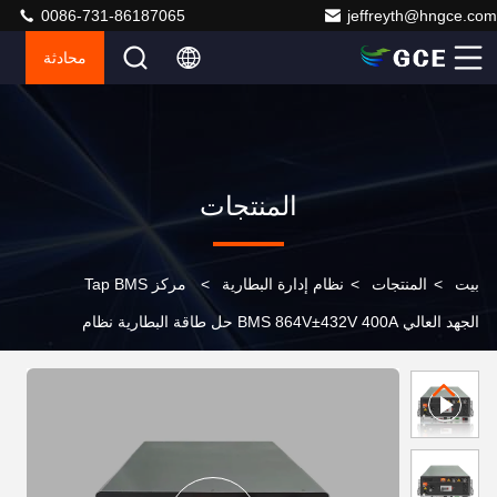
0086-731-86187065
jeffreyth@hngce.com
محادثة
المنتجات
بيت
>
المنتجات
>
نظام إدارة البطارية
>
مركز Tap BMS
الجهد العالي BMS 864V±432V 400A حل طاقة البطارية نظام
إدارة البطارية لبطارية الليثيوم UPS