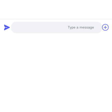
للبطارية RS48S
نظام إدارة البطارية 100A,نظام إدارة بطارية 240 فولت,نظام
إدارة البطارية GCE
RS48S battery bms system
منتجات مماثلة
Photo
Video Call
Audio Call