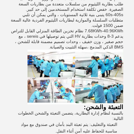
طلب بطارية الليثيوم من سلسلات متعددة من بطاريات السعة
الصغيرة. خفض تكلفة استخدام المستخدمين إلى حد كبير.
60s-405s يتبنى بنية ثلاثية المستويات ، والتي يمكن أن تلبي
متطلبات السلسلة والموازية لبطاريات الليثيوم الفردية عالية السعة
ضمن 1500 فولت.
7.68KWh-40.96KWh نظام تخزين الطاقة المنزلي القابل للتراص
يدعم 3-8 وحدات بطارية HV التي يتم توصيلها في sereis ، مع
حجم صغير ، وزن خفيف ، وحدات تصميم مضمنة قابلة للشحن ،
BMS الذكي المدمج ،سهلة التثبيت والصيانة.
التعبئة والشحن:
بالنسبة لنظام إدارة البطارية، يتضمن التعبئة والشحن الخطوات
التالية:
التعبئة والتغليف: يتم تعبئة البند بأمان في صندوق مع مواد
مناسبة للحفاظ عليه آمن أثناء النقل.