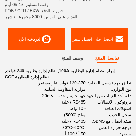
وقت التسليم: 15-05 أيام
شروط الدفع: FOB / CFR / EXW
القدرة على العرض: 8000 مجموعة / شهر
احصل على افضل سعر
الدردشة الآن
تفاصيل المنتج
وصف المنتج
إبراز:
نظام إدارة البطارية 100A
,
نظام إدارة بطارية 240 فولت
,
نظام إدارة البطارية GCE
نطاق جهد تشغيل النظام:
120-370 فولت تيار مستمر
نوع التوازن:
موازنة المقاومة السلبية
دقة أخذ العينات من الجهد:
جهد خلية واحدة ± 20mV
بروتوكول الاتصالات:
RS485 / علبة
استهلاك الطاقة:
≤10 واط
سجل الحدث:
متاح (5000)
منفذ اتصال مع SBMS:
RS485 / علبة
درجة حرارة العمل:
-20°C~60°C
حاضِر:
50 أ / 100 أ