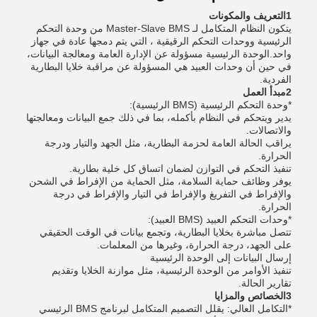
1التعريف والمكونات
يتكون النظام المتكامل لـ Master-Slave BMS من وحدة التحكم
الرئيسية ووحدات التحكم الرقيقية ، التي يتم دمجها عادة في جهاز
واحد.الوحدة الرئيسية مسؤولة عن الإدارة العامة ومعالجة البيانات،
في حين أن وحدات العبيد هي المسؤولة عن مراقبة خلايا البطارية
الفردية.
2مبدأ العمل
*
وحدة التحكم الرئيسية (BMS الرئيسية):
يدير ويتحكم في النظام بأكمله، بما في ذلك جمع البيانات ومعالجتها
والاتصالات.
يراقب الحالة العامة لحزمة البطارية، مثل الجهد والتيار ودرجة
الحرارة.
تنفيذ التحكم في التوازن لضمان اتساق كل خلية بطارية.
يوفر وظائف حماية السلامة، مثل الحماية من الإفراط في الشحن
والإفراط في التفريغ والإفراط في التيار والإفراط في درجة
الحرارة.
*
وحدات التحكم العبيد (BMS العبيد):
تتصل مباشرة بخلايا البطارية، وتجمع بيانات في الوقت الحقيقي
على الجهد، درجة الحرارة، وغيرها من المعلمات.
إرسال البيانات إلى الوحدة الرئيسية
تنفيذ الأوامر من الوحدة الرئيسية، مثل موازنة الخلايا وتقديم
تقارير الحالة.
3الخصائص والمزايا
*
التكامل العالي: يقلل التصميم المتكامل لبرنامج BMS الرئيسي