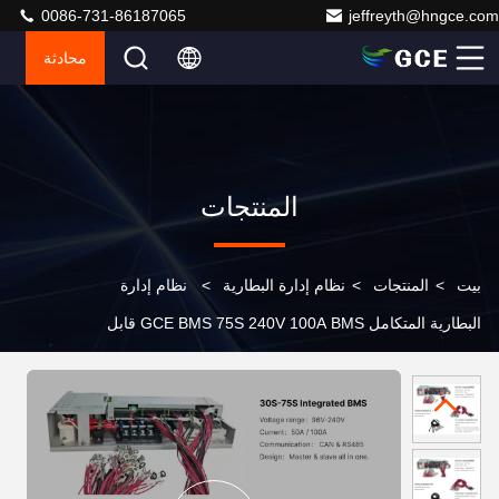
0086-731-86187065
jeffreyth@hngce.com
محادثة
المنتجات
بيت
>
المنتجات
>
نظام إدارة البطارية
>
نظام إدارة
البطارية المتكامل GCE BMS 75S 240V 100A BMS قابل
للتعادل مع محول GOODWE SOFAR GROWATT DEYE