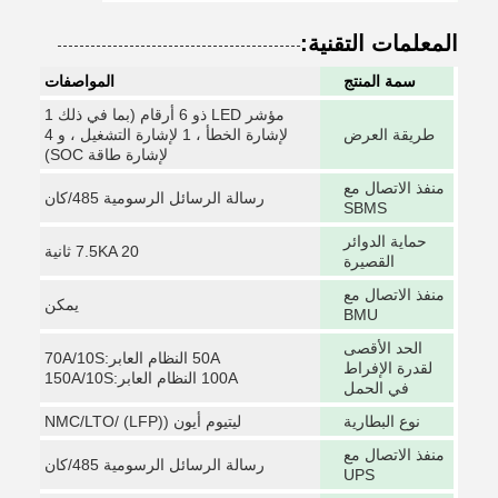
المعلمات التقنية:
سمة المنتج
المواصفات
مؤشر LED ذو 6 أرقام (بما في ذلك 1
طريقة العرض
لإشارة الخطأ ، 1 لإشارة التشغيل ، و 4
لإشارة طاقة SOC)
منفذ الاتصال مع
رسالة الرسائل الرسومية 485/كان
SBMS
حماية الدوائر
7.5KA 20 ثانية
القصيرة
منفذ الاتصال مع
يمكن
BMU
الحد الأقصى
50A النظام العابر:70A/10S
لقدرة الإفراط
100A النظام العابر:150A/10S
في الحمل
نوع البطارية
ليتيوم أيون ((LFP) /NMC/LTO
منفذ الاتصال مع
رسالة الرسائل الرسومية 485/كان
UPS