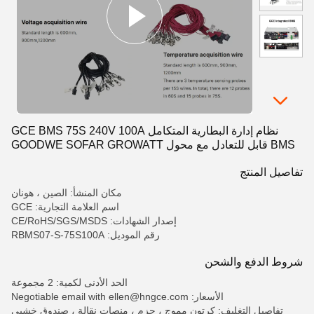
نظام إدارة البطارية المتكامل GCE BMS 75S 240V 100A
BMS قابل للتعادل مع محول GOODWE SOFAR GROWATT
DEYE
تفاصيل المنتج
مكان المنشأ: الصين ، هونان
اسم العلامة التجارية: GCE
إصدار الشهادات: CE/RoHS/SGS/MSDS
رقم الموديل: RBMS07-S-75S100A
شروط الدفع والشحن
الحد الأدنى لكمية: 2 مجموعة
الأسعار: Negotiable email with ellen@hngce.com
تفاصيل التغليف: كرتون مموج ، حزم ، منصات نقالة ، صندوق خشبي