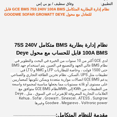
التطبيق:
وفاق سطيف / يو بي إس
نظام إدارة البطارية المتكامل GCE BMS 75S 240V 100A BMS قابل
للتعادل مع محول GOODWE SOFAR GROWATT DEYE
نظام إدارة بطارية BMS متكامل 75S 240V
100A BMS قابل للحساب مع محول Deye
لدى GCE أكثر من 10 سنوات من الخبرة في البحث والتطوير في
نظام BMS عالي الجهد والتصنيع في الصين. يتم استخدام جهد BMS
حتى 1500 فولت ، وخاصة للبطاريات LFP و NMC و LTO في
تطبيقات مثل UPS ،السكن، نظام تخزين الطاقة التجاري والصناعي.
يدعم GCE BMS اتصالات موازية متعددة ويمكن تكوينها كمعماريين
على مستوى أو ثلاثة مستويات.مما يجعلها مناسبة لمجموعة واسعة
من التطبيقات من KWh إلى MWhنظام GCE BMS متوافق مع
العلامات التجارية المعروفة للإنفرترات في السوق ، مثل Deye ،
Kehua ، Sofar ، Growatt ، Sinexcel ، ATESS ، Sungrow
Goodwe ، Megarevo ، Voltronic power وغيرها.
مقدمة للنظام المتكامل: