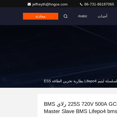
jeffreyth@hngce.com
86-731-86187065
أحداث
محادثة
Arabic
225S 720V 500A GCE رلاي BMS
Master Slave BMS Lifepo4 bm