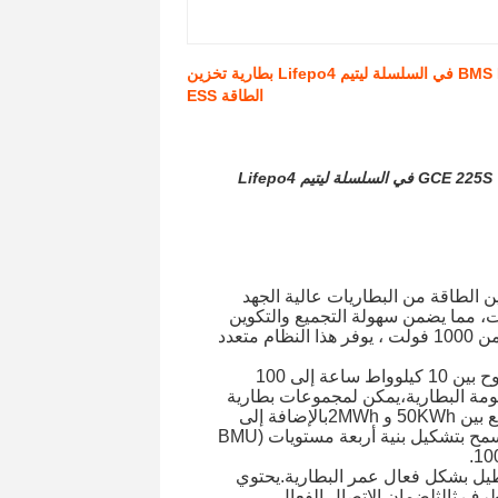
225S 720V 500A GCE رلاي BMS Master Slave BMS Lifepo4 bms 15S BMU في السلسلة ليتيم Lifepo4 بطارية تخزين
الطاقة ESS
GCE 225S 720V 500A GCE Relay BMS Master Slave BMS Lifepo4 bms 15S BMU في السلسلة ليتيم Lifepo4
 لأنظمة تخزين الطاقة من البطاريات عالية الجهد
 وتصميم وحدات، مما يضمن سهولة التجميع والتكوين
والصيانة. مناسبة لأنظمة تخزين طاقة البطارية مع فولتات متواصلة أقل من 1000 فولت ، يوفر هذا النظام متعدد
يمكن تكوين نظام RBMS كهيكل ثانٍ (BMU+RBMS) للمشاريع التي تتراوح بين 10 كيلوواط ساعة إلى 100
ومة البطارية،يمكن لمجموعات بطارية
متعددة تشكيل بنية ثلاثية المستويات (BMU + RBMS + SBMS) للمشاريع بين 50KWh و 2MWhبالإضافة إلى
ذلكالتكامل مع الخوادم وبرامج نظام إدارة بطارية محطة توليد الكهرباء يسمح بتشكيل بنية أربعة مستويات (BMU
شغيل والحماية الكاملة والموثوقة، نظام RBMS لدينا يطيل بشكل فعال عمر البطارية.يحتوي
رف ثالثلضمان الاتصال الفعال.