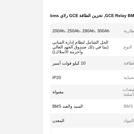
GCE Relay B
,
تخزين الطاقة GCE رلاي bms
طارية:
200Ah، 250Ah، 280Ah، 300Ah
الحل الشامل لنظام إدارة المباني
النوع:
(بما في ذلك صندوق الجهد العالي
وأحزمة الأسلاك))
لطاقة:
10 كيلو فولت أمبير
ماية:
IP20
لمعدات
مقبولة
أصلية:
:
السيد والعبد BMS
المواد:
المعدن