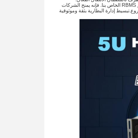
تجربة الأداء المتفوق، والقدرة على التوسع، والقدرة على التكيف مع نظام RBMS الخاص بنا. فإنه يمنح الشركات
وع.تبسيط إدارة البطارية بثقة وموثوقية