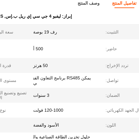
تفاصيل المنتج
وصف المنتج
إبراز:
ليفبو 4 جي سي إي ريل ب.إس
,
MS
التثبيت:
رف 19 بوصة
سعة الب
حاضِر:
500 أ
تردد الإخراج:
50 هرتز
قدرة ا
يمكن RS485 برنامج التعاون الفن
تواصل:
مستوى الح
ي
تصنيع وتصنيع ا
الضمان:
3 سنوات
ال
 الجهد الكهربائي:
120-1000 فولت
نوع BMS
اللون:
الأسود والفضة
حلول تخزين الطاقة الصناعية وال