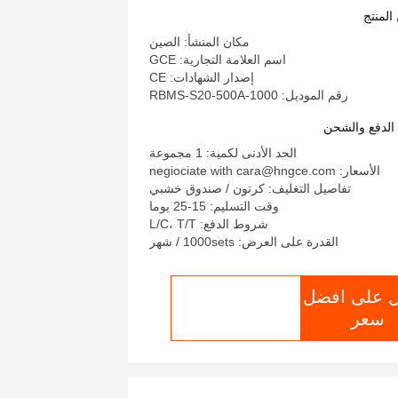
15S BMU في السلسلة ليتيم Lifepo4
المنتج
بطارية تخزين الطاقة ESS
مكان المنشأ: الصين
اسم العلامة التجارية: GCE
إصدار الشهادات: CE
رقم الموديل: RBMS-S20-500A-1000
لدفع والشحن
الحد الأدنى لكمية: 1 مجموعة
الأسعار: negiociate with cara@hngce.com
تفاصيل التغليف: كرتون / صندوق خشبي
وقت التسليم: 15-25 يوما
شروط الدفع: L/C، T/T
القدرة على العرض: 1000sets / شهر
 على افضل
الدردشة الآن
سعر