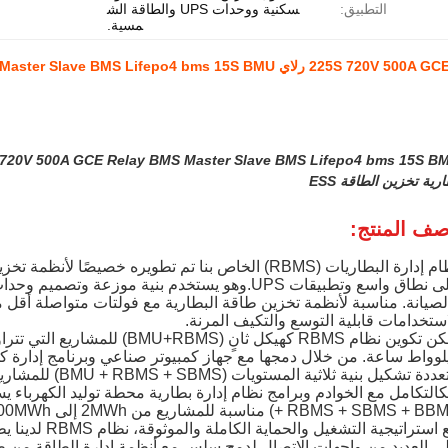
التطبيق:
سكنية ووحدات UPS والطاقة الش
مسية.
رية تخزين الطاقة ESS
ف المنتج:
نظام إدارة البطاريات (RBMS) الخاص بنا تم تطويره خصيصًا
على نطاق واسع وتطبيقات UPS.وهو يستخدم بنية موزعة
استخدامات قابلية التوسع والتكيف المرنة.
لوواط ساعة. من خلال دمجها مع جهاز كمبيوتر صناعي وبرنامج إدارة ك
RBMS + SBMS + BB) مناسبة للمشاريع من 2MWh إلى 1000MWh.
مع استراتيجية الت
ى العديد من واجهات الاتصال لدمج سلس مع أنظمة إدارة الطاقة من ط