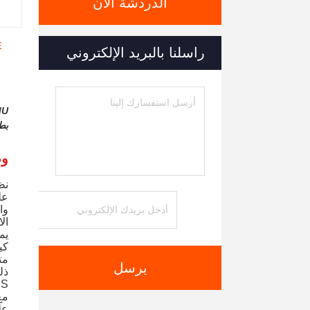
الدردشة الآن
راسلنا بالبريد الإلكتروني
بطا
وص
ال
كي
يرسل
+ MS
عل