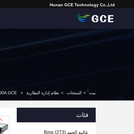
Hunan GCE Technology Co.,Ltd
بيت
>
المنتجات
>
نظام إدارة البطارية
>
225S 720V 500A GCE رلاي r Slave BMS Lifepo4 bms 15S BMU
فئات
عالية الجهد Bms
(273)