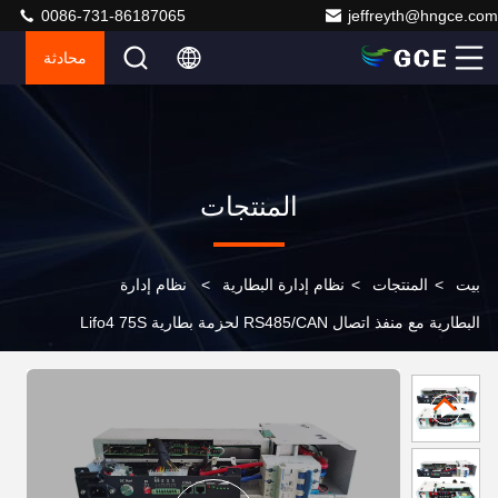
0086-731-86187065
jeffreyth@hngce.com
محادثة
المنتجات
بيت
>
المنتجات
>
نظام إدارة البطارية
>
نظام إدارة
البطارية مع منفذ اتصال RS485/CAN لحزمة بطارية Lifo4 75S
50A 240V لشبكة UPS BESS