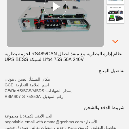
نظام إدارة البطارية مع منفذ اتصال RS485/CAN لحزمة بطارية
Lifo4 75S 50A 240V لشبكة UPS BESS
تفاصيل المنتج
مكان المنشأ: الصين ، هونان
اسم العلامة التجارية: GCE
إصدار الشهادات: CE/RoHS/SGS/MSDS
رقم الموديل: RBMS07-S-75S50A
شروط الدفع والشحن
الحد الأدنى لكمية: 1 مجموعة
الأسعار: negotiable email with emma@gcebms.com
تفاصيل التغليف: كرتون مموج ، حزم ، منصات نقالة ، صندوق خشبي