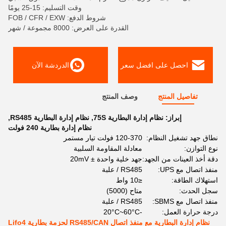
وقت التسليم: 15-25 يومًا
شروط الدفع: FOB / CFR / EXW
القدرة على العرض: 8000 مجموعة / شهر
احصل على افضل سعر
الدردشة الآن
تفاصيل المنتج
وصف المنتج
إبراز:
نظام إدارة البطارية 75S
,
نظام إدارة البطارية RS485
,
نظام إدارة بطارية 240 فولت
نطاق جهد تشغيل النظام:
120-370 فولت تيار مستمر
نوع التوازن:
معادلة المقاومة السلبية
دقة أخذ العينات من الجهد:
جهد خلية واحدة ± 20mV
منفذ اتصال مع UPS:
RS485 / علبة
استهلاك الطاقة:
≤10 واط
سجل الحدث:
متاح (5000)
منفذ اتصال مع SBMS:
RS485 / علبة
درجة حرارة العمل:
-20°C~60°C
نظام إدارة البطارية مع منفذ اتصال RS485/CAN لحزمة بطارية Lifo4