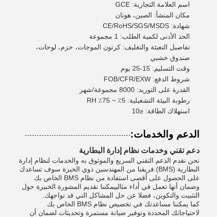
اسم العلامة التجارية: GCE
مكان المنشأ: الصين، هونان
شهادة: CE/RoHS/SGS/MSDS
الحد الأدنى لكمية الطلب: 1 مجموعة
تفاصيل التعبئة والتغليف: كرتون الموجات، حزم، لوحات،
صندوق خشبي
وقت التسليم: 15-25 يوم
شروط الدفع: FOB/CFR/EXW
القدرة على التوريد: 8000 مجموعة/شهر
رطوبة البيئة التشغيلية: 5٪ ~ 75٪ RH
استهلاك الطاقة: ≤10
الدعم والخدمات:
دعم تقني وخدمات نظام إدارة البطارية
نحن نقدم الدعم التقني السريع والموثوق به والخدمات لنظام إدارة
البطارية (BMS).فريقنا من المهندسين ذوي الخبرة سوف تساعدك
على الحصول على أقصى استفادة من نظام BMS الخاص بك
وضمان أنها تعمل في أداء مثالييمكننا تقديم المشورة الخبيرة حول
التثبيت والتكوين، فضلا عن حل المشاكل التي قد تواجهك.
كما يمكننا مساعدتك في تخصيص نظام BMS الخاص بك
لاحتياجاتك المحددة وتوفير صيانة مستمرة وتحديثات لضمان أن