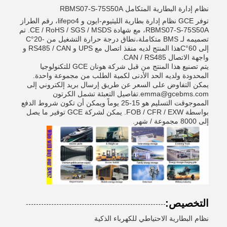
نظام إدارة البطارية المتكامل RBMS07-S-75S50A
توفر GCE نظام إدارة بطارية الليثيوم-ايون و lifepo4، رقم الطراز
RBMS07-S-75S50A، مع شهادة CE / RoHS / SGS / MSDS. تم
تصميمه لـ BMS متكاملة،نطاق درجة حرارة التشغيل من -20°C
إلى 60°Cهذا المنتج لديه منفذ اتصال مع UPS و RS485 / CAN و
واجهة الاتصال CAN / RS485.
يتم تصنيع هذا المنتج من قبل شركة هونان GCE للتكنولوجيا
المحدودة ولديه الحد الأدنى لكمية الطلب من مجموعة واحدة.
يمكن التفاوض على السعر عن طريق إرسال بريد إلكتروني إلى
emma@gcebms.com.تفاصيل التعبئة تشمل الكرتون
المموجوقت التسليم هو 15-25 يوماً ويمكن أن تكون شروط الدفع
بواسطة FOB / CFR / EXW. يمكن لشركة GCE توفير ما يصل
إلى 8000 مجموعة / شهر.
التخصيص:
نظام البطارية الاحتياطي للكهرباء الذكية