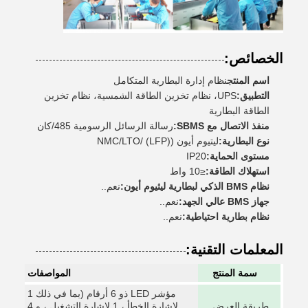
الخصائص:
اسم المنتج
نظام إدارة البطارية المتكامل
التطبيق:
UPS، نظام تخزين الطاقة الشمسية، نظام تخزين
الطاقة البطارية
منفذ الاتصال مع SBMS:
رسالة الرسائل الرسومية 485/كان
نوع البطارية:
ليتيوم أيون ((LFP) /NMC/LTO
مستوى الحماية:
IP20
استهلاك الطاقة:
≤10 واط
نظام BMS الذكي لبطارية ليثيوم أيون:
نعم..
جهاز BMS عالي الجهد:
نعم..
نظام بطارية احتياطية:
نعم..
المعلمات التقنية:
سمة المنتج
المواصفات
مؤشر LED ذو 6 أرقام (بما في ذلك 1
طريقة العرض
لإشارة الخطأ ، 1 لإشارة التشغيل ، و 4