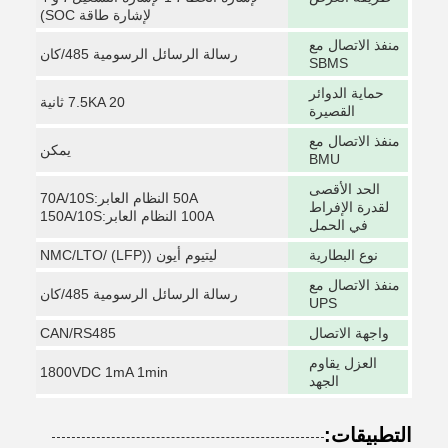
لإشارة طاقة SOC)
منفذ الاتصال مع
رسالة الرسائل الرسومية 485/كان
SBMS
حماية الدوائر
7.5KA 20 ثانية
القصيرة
منفذ الاتصال مع
يمكن
BMU
الحد الأقصى
50A النظام العابر:70A/10S
لقدرة الإفراط
100A النظام العابر:150A/10S
في الحمل
نوع البطارية
ليتيوم أيون ((LFP) /NMC/LTO
منفذ الاتصال مع
رسالة الرسائل الرسومية 485/كان
UPS
واجهة الاتصال
CAN/RS485
العزل يقاوم
1800VDC 1mA 1min
الجهد
التطبيقات: