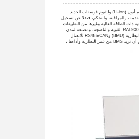
نظام إدارة البطارية (BMS) هو منتج عالية الجهد مصمم لتحسين أداء بطاريات ليثيوم أيون (Li-ion) وليثيوم فوسفات الحديد
لمتقدمة، والمراقبة، والتحكم، فضلا عن تسجيل
ية ذات الطاقة العالية وغيرها من التطبيقات
التي تكون فيها الموثوقية ذات أهمية قصوى.البطانة مصنوعة من الرمال السوداء RAL9005 القوية والناضجة، ومصنعة لمدى
رطوبة البيئة من 5٪ إلى 75٪ RH.بما في ذلك CAN/RS485 للاتصال بوحدة إدارة البطارية (BMU) وRS485/CAN للاتصال
بمصدر الطاقة غير المتقطع (UPS)من خلال الاستفادة من قدراتها المتقدمة ، يمكن أن تزيد BMS من عمر البطارية وأداءها ،