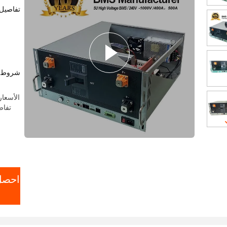
لن
تفاصيل 
شروط ا
الأسعار:  email with wenglin@hngce.com
تفاص
احصل