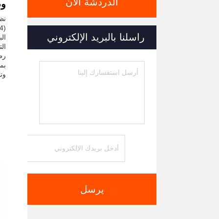
الدردشة الآن
وص
راسلنا بالبريد الإلكتروني
الب
وت
يرسل