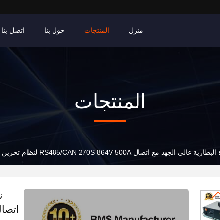
منزل
المنتجات
حول بنا
اتصل بنا
المنتجات
ي الجهد مع اتصال RS485/CAN 270S 864V 500A لنظام تخزين الطاقة الشمسية UPS
ن