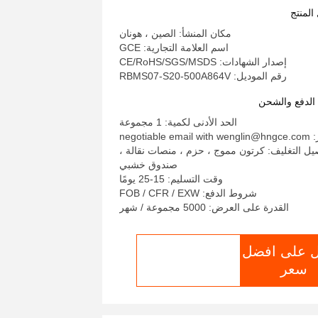
ظام تخزين الطاقة الشمسية UPS
المنتج
مكان المنشأ: الصين ، هونان
اسم العلامة التجارية: GCE
إصدار الشهادات: CE/RoHS/SGS/MSDS
رقم الموديل: RBMS07-S20-500A864V
لدفع والشحن
الحد الأدنى لكمية: 1 مجموعة
negotiable
يل التغليف: كرتون مموج ، حزم ، منصات نقالة ،
صندوق خشبي
وقت التسليم: 15-25 يومًا
شروط الدفع: FOB / CFR / EXW
القدرة على العرض: 5000 مجموعة / شهر
 على افضل
الدردشة الآن
سعر