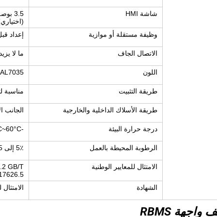
شاشة HMI
3.5 بوصة، 7 بوصة اختيارية (خارجية)
(اختياري)
وظيفة مستقلة أو موازية
إعداد قب
الاتصال الجاف
ما لا يزيد عن 2 مخرجات للاتصا
اللون
RAL7035 الرمادي الأ
طريقة التثبيت
مناسبة لتث
طريقة الأسلاك الداخلية والخارجية
الجانب ا
درجة حرارة البيئة
-20°C~60°C
الرطوبة المحيطة بالعمل
5٪ إلى 75٪ RH
الامتثال للمعايير الوطنية
.2 GB/T
17626.5
الشهادة
الامتثال ل
واجهة RBMS