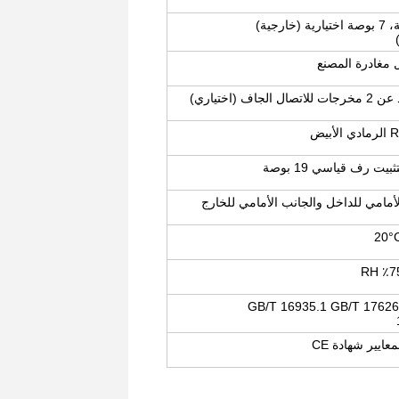
ل مغادرة المصنع
ل الجاف (اختياري)
بيض
بيت رف قياسي 19 بوصة
لأمامي للداخل والجانب الأمامي للخارج
GB/T 16935.1 GB/T 17626
معايير شهادة CE