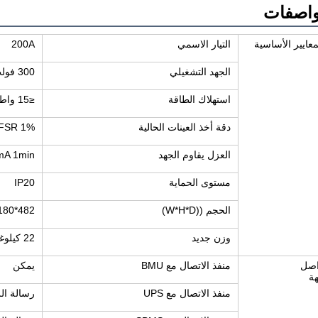
واصفات
معايير الأساسية
التيار الاسمي
200A
الجهد التشغيلي
300 فولت إلى 1500 فولت
استهلاك الطاقة
≤15 واط
دقة أخذ العينات الحالية
1% FSR
العزل يقاوم الجهد
mA 1min
مستوى الحماية
IP20
الحجم ((W*H*D)
482*180*500 ((ملم)
وزن جديد
22 كيلوغرام
اصل
منفذ الاتصال مع BMU
يمكن
ة
منفذ الاتصال مع UPS
رسالة الرس