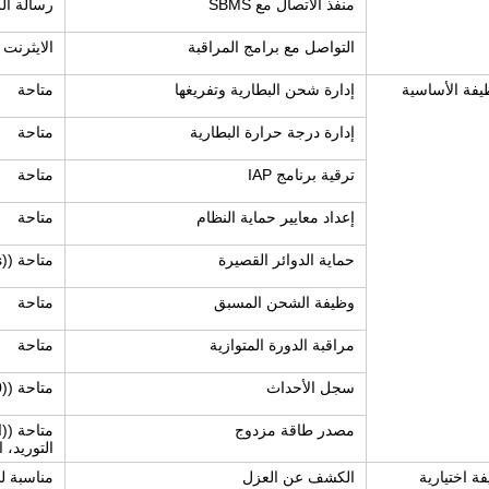
منفذ الاتصال مع SBMS
رسالة الرس
التواصل مع برامج المراقبة
الايثرنت
يفة الأساسية
إدارة شحن البطارية وتفريغها
متاحة
إدارة درجة حرارة البطارية
متاحة
ترقية برنامج IAP
متاحة
إعداد معايير حماية النظام
متاحة
حماية الدوائر القصيرة
متاحة ((1500V 20KA 20ms)
وظيفة الشحن المسبق
متاحة
مراقبة الدورة المتوازية
متاحة
سجل الأحداث
متاحة ((5000)
مصدر طاقة مزدوج
متاحة ((ا
التوريد، 
ة اختيارية
الكشف عن العزل
مناسبة للأن