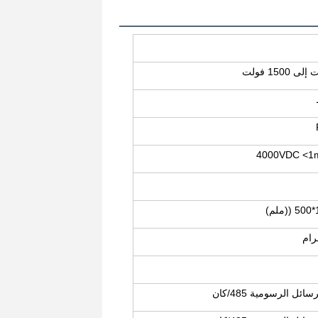
4000VDC <1
ائل الرسومية 485/كان