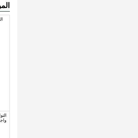
الم
ال
التو
واجه