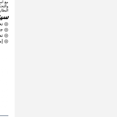
البطار
سين
◎ تخ
◎ جز
◎ تط
◎ إمد