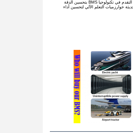
مع استمرار استخدام البطاريات في تطبيقات مختلفة ، تزداد أهمية BMSs أيضًا.تسمح التقدم في تكنولوجيا BMS بتحسين الدقة
في شحن البطارية وتفريغهاعلى سبيل المثال، تستخدم بعض أنظمة BMS الحديثة خوارزميات التعلم الآلي لتحسين أداء