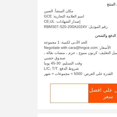
المنتج
مكان المنشأ: الصين
اسم العلامة التجارية: GCE
إصدار الشهادات: CE,UL
رقم الموديل: RBMS07-S20-200A1024V
لدفع والشحن
الحد الأدنى لكمية: 1 مجموعة
الأسعار: Negotiate with cara@hngce.com
يل التغليف: كرتون مموج ، حزم ، منصات نقالة ،
صندوق خشبي
وقت التسليم: 30-45 يوما
شروط الدفع: L/C، T/T
القدرة على العرض: 5000 + مجموعات + شهر
 على افضل
الدردشة الآن
سعر