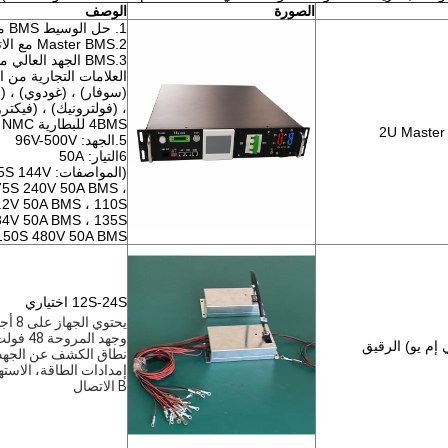
الصورة
الوصف
1. حل الوسيط BMS مع شاشة لمسة 3.5 بوصة
2.Master BMS مع الاتصال RS485 و CAN
3.BMS الجهد العا
العلامات التجارية من 
(سوفار) ، (غودوي) ، (أ
، (فولترونيك) ، (فيكترو
4BMS للبطارية LFP LTO NMC
2U Maste
5.الجهد: 96V-500V
6التيار: 50A
(المواصفات:
75S 240V 50A BMS ،
.2V 50A BMS ، 110S
84V 50A BMS ، 135S
150S 480V 50A BMS)
12S-24S اختياري
ي إم يو) الرقيق
B الاتصال