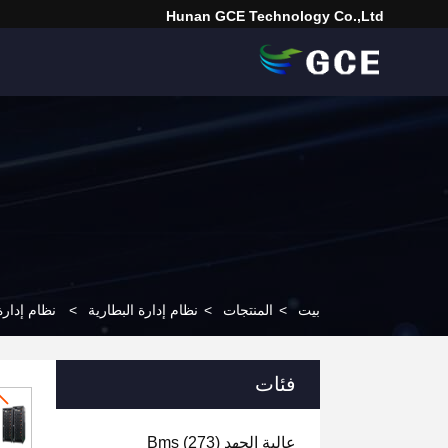
Hunan GCE Technology Co.,Ltd
بيت
>
المنتجات
>
نظام إدارة البطارية
>
نظام إدارة البطارية 44V 192V 240V 384V 480V 50A BMS
فئات
عالية الجهد Bms
(273)