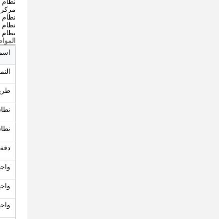
نظام إ
مركز ب
نظام إ
نظام إ
نظام إ
الموا
اسم 
النم
طريق
نطاق
نطاق
دقة 
واجهة
واجهة
واجهة