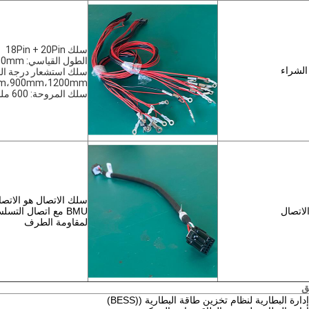
سلك 18Pin + 20Pin
الطول القياسي: 600mm ، 900mm ، 1200mm
لشراء
سلك استشعار درجة الح
m،900mm،1200mm
سلك المروحة: 600 ملم
لاتصال
BMU مع اتصال التسل
لمقاومة الطرف
ق
دارة البطارية لنظام تخزين طاقة البطارية ((BESS)