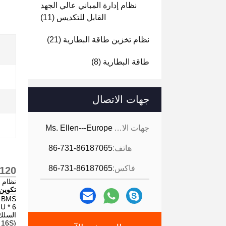
نظام إدارة المباني عالي الجهد
القابل للتكديس
(11)
نظام تخزين طاقة البطارية
(21)
طاقة البطارية
(8)
جهات الاتصال
جهات الاتصال:
Ms. Ellen---Europe
هاتف:
86-731-86187065
فاكس:
86-731-86187065
120 فولت 144 فولت 192 فولت 240 فولت 384 فولت 480 فولت 50 فولت MS
نظام إدارة البطارية V 50A BMS
تكوين MS
2V 50A BMS
 BMU * 6
السلك 16S * 6 مجم
(16S وحدة بطارية 51.2 فولت، 6 وحدات في سلسلة لنظام 96S 307.2 فولت 50A)