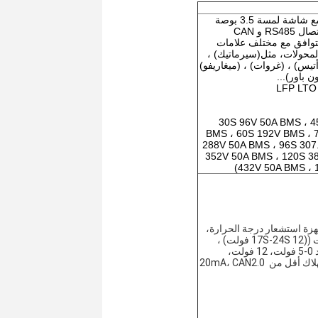
لي متوافق مع مختلف علامات
المحولات، مثل
(سيرماتيك) ،
تيس) ، (غروات) ، (ميغاريفو)
ن باور)...
 30S 96V 50A BMS ، 45S 144V
BMS ، 60S 192V BMS ، 
288V 50A BMS ، 96S 307
352V 50A BMS ، 120S 3
432V 50A BMS ، 
يحتوي الجهاز على 8 أجهزة استشعار درجة الحرارة، 
وجهد المروحة 48 فولت ((17S-24S 12 فولت) ، 
نطاق الكشف عن الجهد 0-5 فولت، 12 فولت، 
إمدادات الطاقة، الاستهلاك أقل من 20mA، CAN2.0 