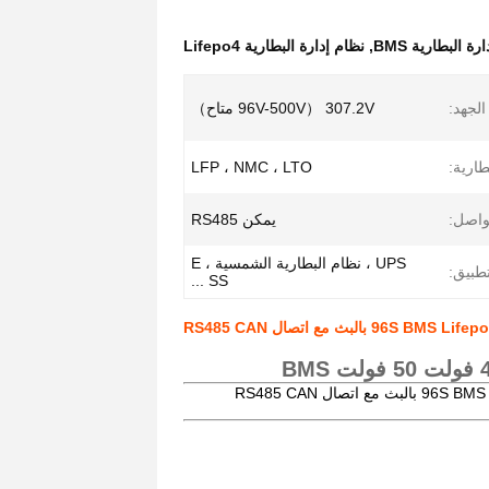
رة البطارية BMS
,
نظام إدارة البطارية Lifepo4
الجهد:
307.2V （96V-500V متاح）
طارية:
LFP ، NMC ، LTO
واصل:
يمكن RS485
UPS ، نظام البطارية الشمسية ، E
تطبيق:
SS ...