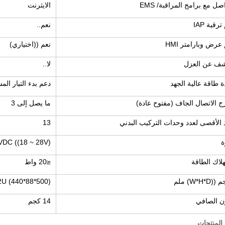
اصل مع برامج المراقبة/ EMS
الايثرنت
رقية IAP
نعم..
عرض وبارامتر HMI
نعم ((اختياري)
شف عن العزل
لا..
 طاقة عالية الجهد
دعم بدء التيار الم
 الاتصال الجاف (مفتوح عادة)
ما يصل إلى 3
 الأقصى لعدد وحدات التركيب البدني
13
ة
VDC ((18 ~ 28V)
لاك الطاقة
≤20 واط
W*H*D) ملم
2U (440*88*500)
ن الصافي
14 كجم
لمنتجات