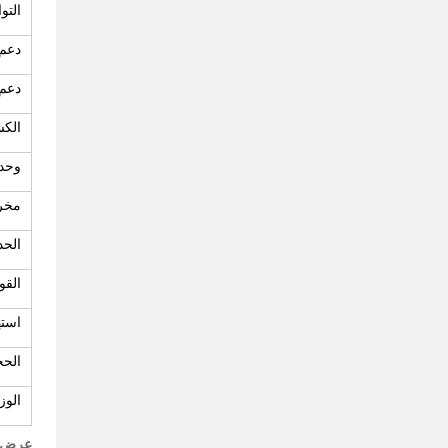
التو
دعم ت
دعم 
الك
وحدة
مخرج
الحد
القو
استه
الحجم ((
الوز
عرض ا