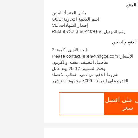
240V 384V 480V 50A BMS بالبث مع
المنتج
اتصال RS485 CAN
مكان المنشأ: الصين
اسم العلامة التجارية: GCE
إصدار الشهادات: CE
رقم الموديل: RBMS07S2-3-50A409.6V
لدفع والشحن
الحد الأدنى لكمية: 2
الأسعار: Please contact: ellen@hngce.com
تفاصيل التغليف: نفطة والكرتون
وقت التسليم: 12-20 يوم عمل
شروط الدفع: تي / تي، خطاب الاعتماد
القدرة على العرض: 5000 مجموعات / شهر
 على افضل
الدردشة الآن
سعر