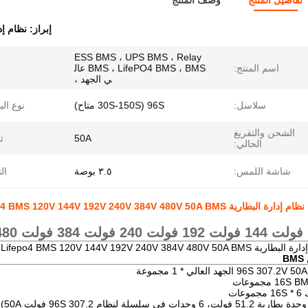
تفاصيل المنتج
وصف المنتج
إبراز:
نظام إدا
ESS BMS ، UPS BMS ، Relay
اسم المنتج:
BMS ، LifePO4 BMS ، BMS عال
ي الجهد ،
سلاسل:
96S (30S-150S متاح)
نوع الب
الشحن والتفريغ
50A
ت
الحالي:
شاشة اللمس:
٣.٥ بوصة
ال
نظام إدارة البطارية 96S BMS Lifepo4 BMS 120V 144V 192V 240V 384V 480V 50A BMS بالبث مع اتصال RS485 CAN
B
96S BMS Lifepo4 BMS 120V 144V 192V 240V 384V 480 بالبث مع اتصال RS485 CAN
B
96S 307. الجهد العالي * 1 مجموعة
16S مجموعات
وعات