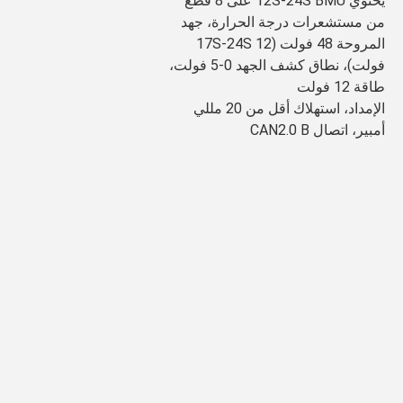
يحتوي 12S-24S BMU على 8 قطع 
من مستشعرات درجة الحرارة، جهد 
المروحة 48 فولت (17S-24S 12 
فولت)، نطاق كشف الجهد 0-5 فولت، 
طاقة 12 فولت
الإمداد، استهلاك أقل من 20 مللي 
أمبير، اتصال CAN2.0 B