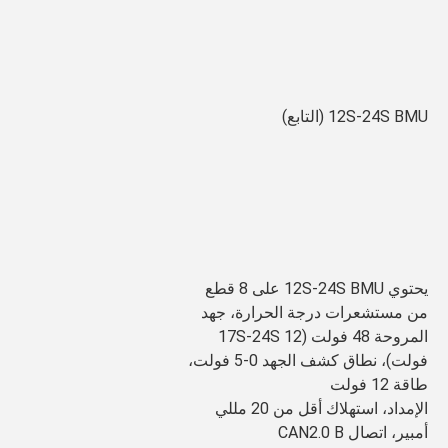
12S-24S BMU (التابع)
يحتوي 12S-24S BMU على 8 قطع 
من مستشعرات درجة الحرارة، جهد 
المروحة 48 فولت (17S-24S 12 
فولت)، نطاق كشف الجهد 0-5 فولت، 
طاقة 12 فولت
الإمداد، استهلاك أقل من 20 مللي 
أمبير، اتصال CAN2.0 B