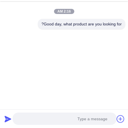
نطاق الجهد
120V-500V
2:16 AM
Good day, what product are you looking for?
دقة أخذ عينات التيار
1.0٪ FSR
واجهة الاتصال مع BMU
RS485 / CAN
واجهة الاتصال مع BMU
CAN