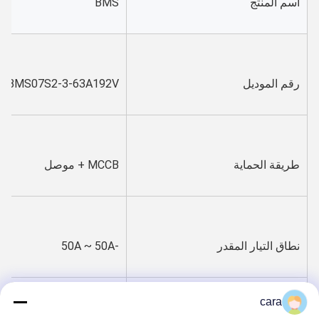
اسم المنتج
BMS
رقم الموديل
RBMS07S2-3-63A192V
طريقة الحماية
MCCB + موصل
نطاق التيار المقدر
-50A ~ 50A
cara