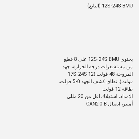
12S-24S BMU (التابع)
يحتوي 12S-24S BMU على 8 قطع 
من مستشعرات درجة الحرارة، جهد 
المروحة 48 فولت (17S-24S 12 
فولت)، نطاق كشف الجهد 0-5 فولت، 
طاقة 12 فولت
الإمداد، استهلاك أقل من 20 مللي 
أمبير، اتصال CAN2.0 B