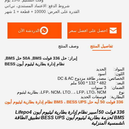
وقت التسليم: 8-15 يوم
شروط الدفع: الاعتماد المستندي، تي/تي
القدرة على العرض: 10000 + قطعة + 1 شهر
احصل على افضل سعر
الدردشة الآن
تفاصيل المنتج
وصف المنتج
إبراز:
حل 336 فولت BMS
,
50A حل BMS
,
نظام إدارة بطارية ليثيوم أيون BESS
المواد:
الحديد
اللون:
أسود
الخصائص:
مصدر طاقة مزدوج DC & AC
البعد:
482 * 132 * 500 ملم
الضمان:
3 سنوات
نوع
LFP، NCM، LTO...، LFP، LTO، NCM، بطارية ليثيوم
البطارية:
فوسفات الحديد
336 فولت 50 أيه حل BMS ، BESS UPS نظام إدارة بطارية ليثيوم أيون
336 فولت 50 أمبير نظام إدارة بطارية ليثيوم أيون Lifepo4
BMS لحزمة بطارية ليثيوم أيون BESS UPS تطبيق الطاقة
الشمسية المنزلية