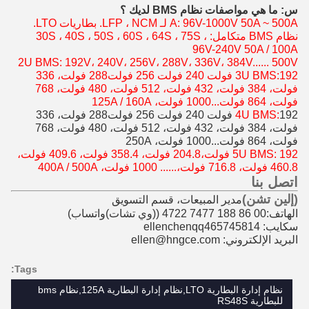
س: ما هي مواصفات نظام BMS لديك ؟
A: 96V-1000V 50A ~ 500A لـ LFP ، NCM. بطاريات LTO.
نظام BMS متكامل: 30S ، 40S ، 50S ، 60S ، 64S ، 75S ،
96V-240V 50A / 100A
2U BMS: 192V، 240V، 256V، 288V، 336V، 384V...... 500V
192 فولت 240 فولت 256 فولت
3U BMS:
288 فولت، 336
فولت، 384 فولت، 432 فولت، 512 فولت، 480 فولت، 768
فولت، 864 فولت...
1000 فولت، 125A / 160A
192 فولت 240 فولت 256 فولت
4U BMS:
288 فولت، 336
فولت، 384 فولت، 432 فولت، 512 فولت، 480 فولت، 768
فولت، 864 فولت...
1000 فولت، 250A
5U BMS: 192 فولت،204.8 فولت، 358.4 فولت، 409.6 فولت،
460.8 فولت، 716.8 فولت،...... 1000 فولت، 400A / 500A
اتصل بنا
(إلين تشن)
مدير المبيعات، قسم التسويق
الهاتف:00 86 188 7477 4722 (
(وي تشات)
واتساب)
سكايب: ellenchenqq465745814
البريد الإلكتروني: ellen@hngce.com
Tags:
نظام إدارة البطارية LTO,نظام إدارة البطارية 125A,نظام bms
للبطارية RS48S