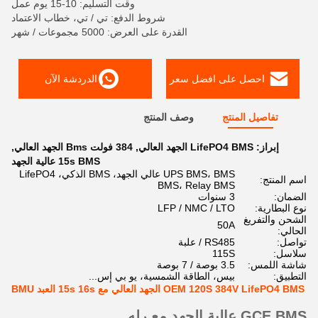
وقت التسليم: 10-15 يوم عمل
شروط الدفع: تي / تي، خطاب الاعتماد
القدرة على العرض: 5000 مجموعات / شهر
احصل على افضل سعر
الدردشة الآن
تفاصيل المنتج
وصف المنتج
إبراز:
LifePO4 BMS الجهد العالي
,
384 فولت Bms الجهد العالي
,
15s BMS عالية الجهد
UPS BMS، BMS عالي الجهد، BMS الذكي، LifePO4
اسم المنتج:
BMS، Relay BMS
الضمان:
3 سنوات
نوع البطارية:
LFP / NMC / LTO
الشحن والتفريغ
50A
الحالي:
تواصل:
RS485 / علبة
سلاسل:
115S
شاشة اللمس:
3.5 بوصة / 7 بوصة
التطبيق:
بيس، الطاقة الشمسية، يو بي إس...
OEM 120S 384V LifePO4 BMS الجهد العالي مع 15s 16s العبد BMU
GCE BMS عالية الجهد مع رله