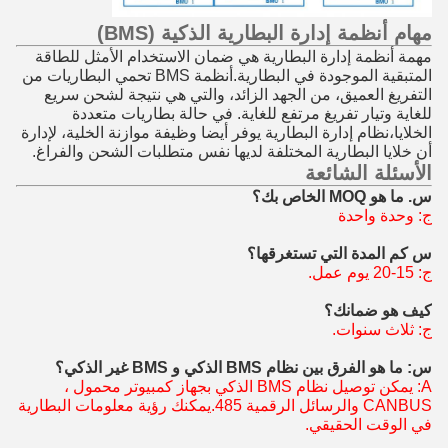
مهام أنظمة إدارة البطارية الذكية (BMS)
مهمة أنظمة إدارة البطارية هي ضمان الاستخدام الأمثل للطاقة
المتبقية الموجودة في البطارية.أنظمة BMS تحمي البطاريات من
التفريغ العميق، من الجهد الزائد، والتي هي نتيجة لشحن سريع
للغاية وتيار تفريغ مرتفع للغاية. في حالة بطاريات متعددة
الخلايا،نظام إدارة البطارية يوفر أيضا وظيفة موازنة الخلية، لإدارة
أن خلايا البطارية المختلفة لديها نفس متطلبات الشحن والفراغ.
الأسئلة الشائعة
س. ما هو MOQ الخاص بك؟
ج: وحدة واحدة
س كم المدة التي تستغرقها؟
ج: 15-20 يوم عمل.
كيف هو ضمانك؟
ج: ثلاث سنوات.
س: ما هو الفرق بين نظام BMS الذكي و BMS غير الذكي؟
A: يمكن توصيل نظام BMS الذكي بجهاز كمبيوتر محمول ،
CANBUS و
الرسائل الرقمية 485.
يمكنك رؤية معلومات البطارية
في الوقت الحقيقي.