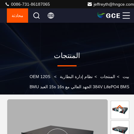
0086-731-86187065
jeffreyth@hngce.com
محادثة
المنتجات
بيت
>
المنتجات
>
نظام إدارة البطارية
>
OEM 120S
384V LifePO4 BMS الجهد العالي مع 15s 16s العبد BMU