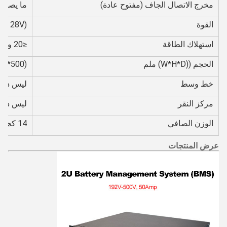
مخرج الاتصال الجاف (مفتوح عادة)
ما يصل إل
القوة
 ~ 28V)
استهلاك الطاقة
≤20 واط
الحجم ((W*H*D) ملم
88*500)
خط وسط
ليس دعما
مركز النقر
ليس دعما
الوزن الصافي
14 كجم
عرض المنتجات