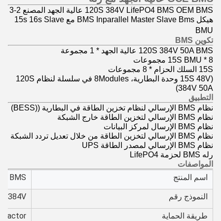
120S 384V LifePO4 BMS OEM BMS عالية الجهد المصنع 2-3
هيكل BMS Inparallel Master Slave Bms مع 15s 16s Slave
BMU
تكوين BMS
120S 384V 50A BMS عالية الجهد * 1 مجموعة
15S BMU * 8 مجموعات
15S السلك الحزام * 8 مجموعات
(15S 48V وحدة البطارية، 8Modules في سلسلة لنظام 120S
384V 50A)
التطبيق
نظام BMS الإرسالي لنظام تخزين الطاقة في البطارية ((BESS)
نظام BMS الإرسالي لتخزين الطاقة خارج الشبكة
نظام BMS الإرسال لمركز البيانات
نظام BMS الإرسالي لتخزين الطاقة من خلال تعديل تردد الشبكة
نظام BMS الإرسالي لمصدر الطاقة UPS
رله BMS لحزمة LifePO4
المواصفات
اسم المنتج
BMS (نظام إدارة البطارية)
النموذج رقم
0A384V
طريقة الحماية
tactor