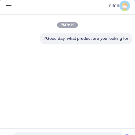
ellen
9:19 PM
Good day, what product are you looking for?
Hunan GCE Technology Co.,Ltd
jeffreyth@hngce.com
0086-731-86187065
المبنى B3، 602، مدينة العلوم والتكنولوجيا الجديدة، مقاطعة
تشانغشا، مدينة تشانغشا، مقاطعة هونان
الصين نوعية جيدة عالية الجهد bms المورد. حقوق النشر © 2022-