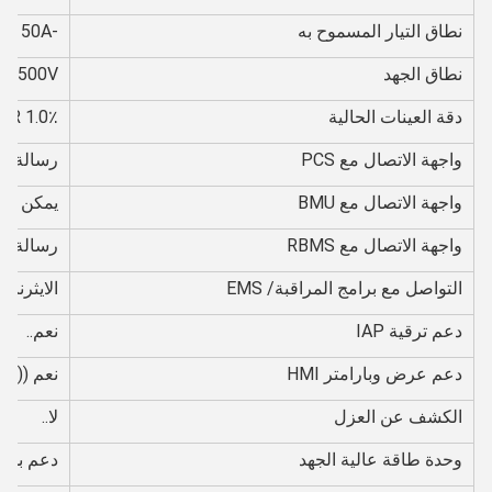
نطاق التيار المسموح به
-50A ~ 50A
نطاق الجهد
V-500V
دقة العينات الحالية
1.0٪ FSR
واجهة الاتصال مع PCS
رسالة الرس
واجهة الاتصال مع BMU
يمكن
واجهة الاتصال مع RBMS
رسالة الرس
التواصل مع برامج المراقبة/ EMS
الايثرنت
دعم ترقية IAP
نعم..
دعم عرض وبارامتر HMI
نعم ((اخت
الكشف عن العزل
لا..
وحدة طاقة عالية الجهد
دعم بدء ا