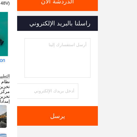
الدردشة الآن
(15S 48V وحدة البطارية، 6 وحدات في سلسلة لنظام 90S 288V 50A)
راسلنا بالبريد الإلكتروني
التطبي
نظام تخ
تخزين
مركز ا
تخزين
إمدادات 
يرسل