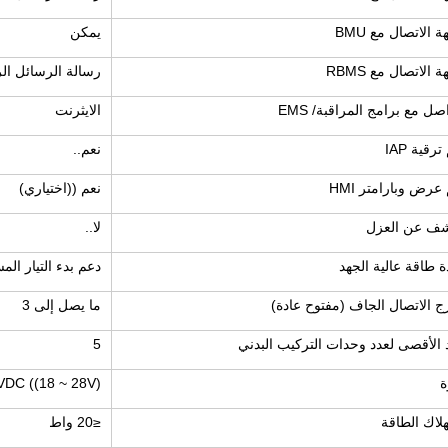
 الاتصال مع BMU
يمكن
 الاتصال مع RBMS
رسالة الرسائل الرسومي
اصل مع برامج المراقبة/ EMS
الايثرنت
رقية IAP
نعم..
عرض وبارامتر HMI
نعم ((اختياري)
شف عن العزل
لا..
 طاقة عالية الجهد
دعم بدء التيار الم
 الاتصال الجاف (مفتوح عادة)
ما يصل إلى 3
 الأقصى لعدد وحدات التركيب البدني
5
ة
VDC ((18 ~ 28V)
لاك الطاقة
≤20 واط