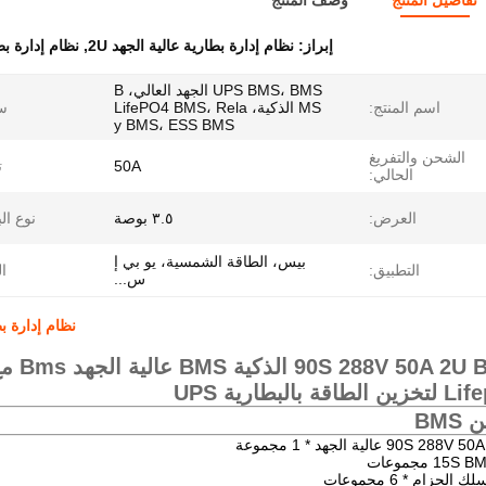
تفاصيل المنتج
وصف المنتج
إبراز:
نظام إدارة بطارية عالية الجهد 2U
,
نظام إدارة بطا
UPS BMS، BMS الجهد العالي، B
اسم المنتج:
MS الذكية، LifePO4 BMS، Rela
س
y BMS، ESS BMS
الشحن والتفريغ
50A
ت
الحالي:
العرض:
٣.٥ بوصة
نوع ال
بيس، الطاقة الشمسية، يو بي إ
التطبيق:
ا
س...
نظام إدارة بطارية ع
لطاقة بالبطارية UPS
BMS
90S 2 عالية الجهد * 1 مجموعة
15S مجموعات