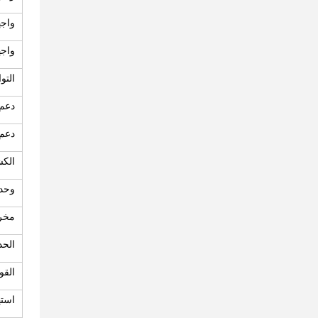
واجهة
واجهة
التو
دعم ت
دعم 
الك
وحدة
مخرج
الحد
القو
استه