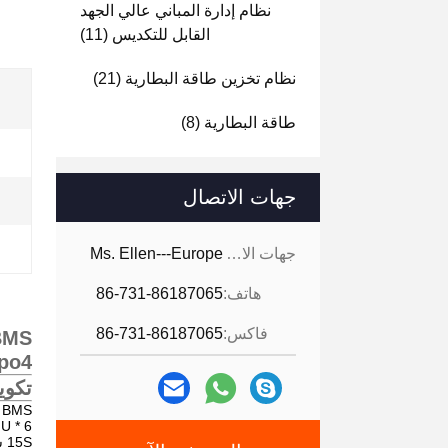
نظام إدارة المباني عالي الجهد
القابل للتكديس
(11)
نظام تخزين طاقة البطارية
(21)
طاقة البطارية
(8)
جهات الاتصال
جهات الاتصال:
Ms. Ellen---Europe
هاتف:
86-731-86187065
فاكس:
86-731-86187065
Lifepo4 لتخزين ا
تكوين 
88V 50A BMS
 BMU * 6
15S سلك الحزام * 6 مجموعات