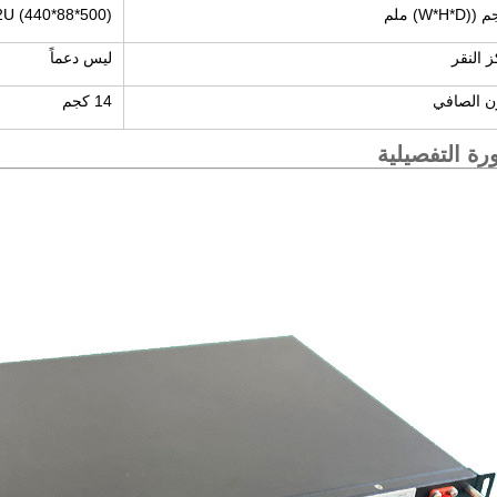
W*H*D) ملم
2U (440*88*500)
 النقر
ليس دعماً
ن الصافي
14 كجم
رة التفصيلية