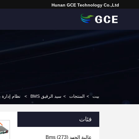
Hunan GCE Technology Co.,Ltd
بيت
>
المنتجات
>
سيد الرقيق BMS
>
نظام إدارة بطارية 
فئات
عالية الجهد Bms
(273)