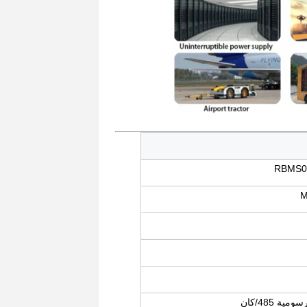
RBMS0
M
ة 485/كان