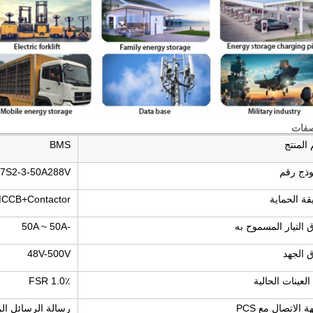
صفات
المنتج
BMS
وذج رقم
7S2-3-50A288V
ة الحماية
CCB+Contactor
 التيار المسموح به
-50A ~ 50A
 الجهد
48V-500V
العينات الحالية
1.0٪ FSR
 الاتصال مع PCS
رسالة الرسائل الرسومي