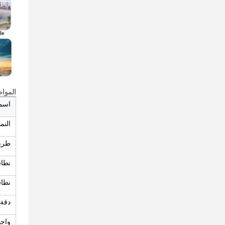
الموا
اسم 
النم
طريق
نطاق
نطاق
دقة 
واجهة