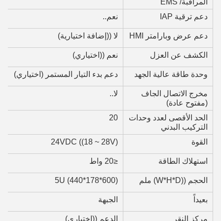
المراقبة/ EMS
دعم ترقية IAP
نعم..
دعم عرض وبارامتر HMI
لا ((إضافة اختيارية)
الكشف عن العزل
نعم ((اختياري)
وحدة طاقة عالية الجهد
دعم بدء التيار المستمر (اختياري)
مخرج الاتصال الجاف
لا..
(مفتوح عادة)
الحد الأقصى لعدد وحدات
20
التركيب البدني
القوة
24VDC ((18 ~ 28V)
استهلاك الطاقة
≤20 واط
الحجم ((W*H*D) ملم
5U (440*178*600)
بعيداً
الجبهة
مركز النقر
الدعم ((اختياري)