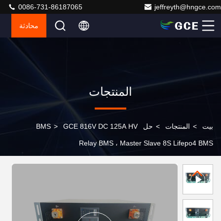
0086-731-86187065
jeffreyth@hngce.com
محادثة
المنتجات
بيت
>
المنتجات
>
حل BMS
GCE 816V DC 125A HV
>
Relay BMS ، Master Slave 8S Lifepo4 BMS