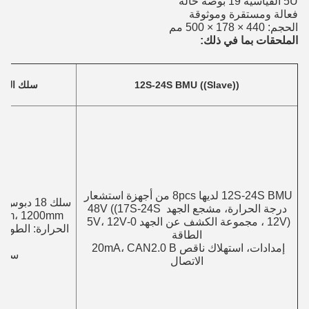
5U القياسية 19 بوصة حالة
فعالة ومستقرة وموثوقة
الحجم: 440 × 178 × 500 مم
الملحقات بما في ذلك:
12S-24S BMU ((Slave))
سلك الحزا
12S-24S BMU لديها 8pcs من أجهزة استشعار 
درجة الحرارة، مشجع الجهد 48V ((17S-24S 
12V) ، مجموعة الكشف عن الجهد 0-5V، 12V 
الطاقة
إمدادات، استهلاك ناقص 20mA، CAN2.0 B 
سلك ال
الاتصال