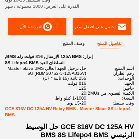
وقت التسليم: 15-20 يوما
القدرة على العرض: 1000 مجموعة / شهر
احصل على افضل سعر
الدردشة الآن
تفاصيل المنتج
وصف المنتج
إبراز:
125A BMS الإرسال
,
816 فولت رله BMS
,
السلطان العبد 8S Lifepo4 BMS
اسم المنتج:
حل ترحيل الجهد العالي Master Slave BMS
رقم الطراز:
5U (RBMS07S2-3-125A816V)
الوحدات:
255 ثانية (15 ثانية * 17)
الجهد:
816 فولت
حاضِر:
125 أ
الكمية القصوى من BMUs:
20
السعة:
1-1000 كيلو واط
وقت بسيط:
15-20 يوما
GCE 816V DC 125A HV Relay BMS ، Master Slave 8S Lifepo4
BMS
GCE 816V DC 125A HV حل الوسيط
الرئيسي BMS 8S Lifepo4 BMS