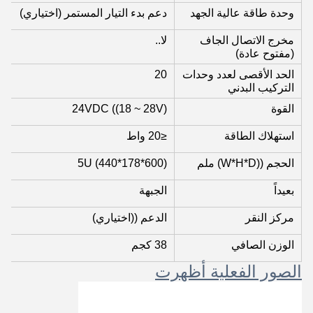
وحدة طاقة عالية الجهد
دعم بدء التيار المستمر (اختياري)
مخرج الاتصال الجاف
لا..
(مفتوح عادة)
الحد الأقصى لعدد وحدات
20
التركيب البدني
القوة
24VDC ((18 ~ 28V)
استهلاك الطاقة
≤20 واط
الحجم ((W*H*D) ملم
5U (440*178*600)
بعيداً
الجبهة
مركز النقر
الدعم ((اختياري)
الوزن الصافي
38 كجم
الصور الفعلية أظهرت