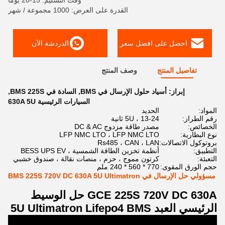
وقت التسليم: 15-20 يوما
القدرة على العرض: 1000 مجموعة / شهر
احصل على افضل سعر
الدردشة الآن
تفاصيل المنتج
وصف المنتج
إبراز:
أسياد حلول الإرسال في BMS
,
السادة في BMS 225S
,
السيارات الرئيسية 630A 5U
المواد:
الحديد
رقم الطراز:
5U ، 13-24 ثانية
الخصائص:
مصدر طاقة مزدوج DC & AC
نوع البطارية:
LFP NMC LTO ، LFP NMC LTO
بروتوكول الاتصالات:
Rs485 ، CAN ، LAN
التطبيق:
أنظمة تخزين الطاقة الشمسية ، BESS UPS EV
التعبئة:
كرتون مموج ، حزم ، منصات نقالة ، صندوق خشبي
حجم الورق المقوى:
770 * 560 * 240 ملم
مسؤولي حل الإرسال في BMS 225S 720V DC 630A 5U Ultimatron
GCE 225S 720V DC 630A حل الوسيط
الرئيسي العبد 5U Ultimatron Lifepo4 BMS