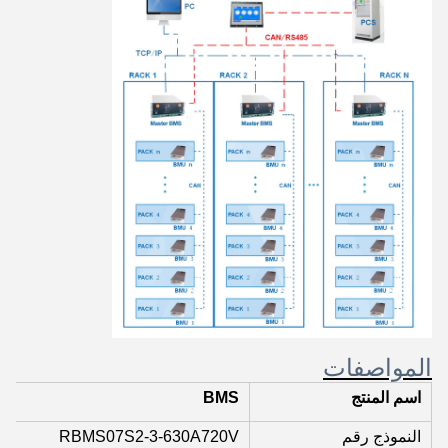
المواصفات
اسم المنتج
BMS
النموذج رقم
RBMS07S2-3-630A720V