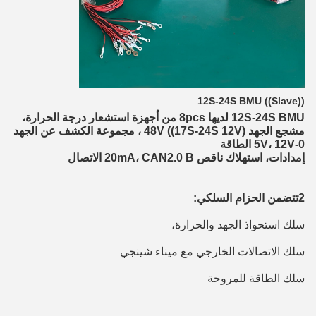
12S-24S BMU ((Slave))
12S-24S BMU لديها 8pcs من أجهزة استشعار درجة الحرارة، 
مشجع الجهد 48V ((17S-24S 12V) ، مجموعة الكشف عن الجهد 
0-5V، 12V الطاقة
إمدادات، استهلاك ناقص 20mA، CAN2.0 B الاتصال
2تتضمن الحزام السلكي:
سلك استحواذ الجهد والحرارة،
سلك الاتصالات الخارجي مع ميناء شينجي
سلك الطاقة للمروحة