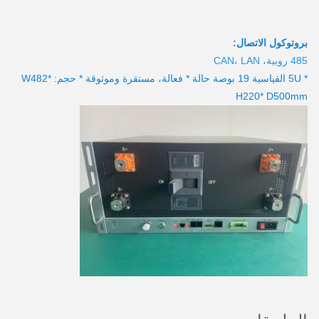
بروتوكول الاتصال:
485 روبية، CAN، LAN
* 5U القياسية 19 بوصة حالة * فعالة، مستقرة وموثوقة * حجم: W482*
H220* D500mm