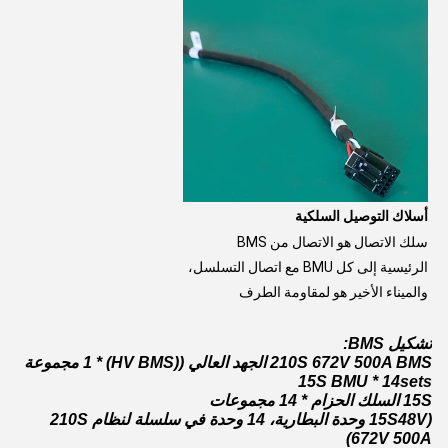
أسلاك التوصيل السلكية
سلك الاتصال هو الاتصال من BMS 
الرئيسية إلى كل BMU مع اتصال التسلسل، 
والميناء الأخير هو لمقاومة الطرف
تشكيل BMS:
210S 672V 500A BMS الجهد العالي ((HV BMS) * 1 مجموعة
15S BMU * 14sets
15S السلك الحزام * 14 مجموعات
(15S48V وحدة البطارية، 14 وحدة في سلسلة لنظام 210S
672V 500A)