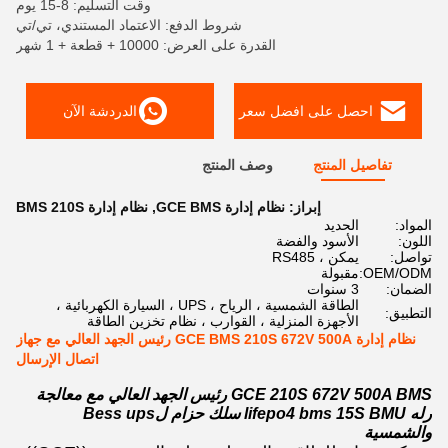
وقت التسليم: 8-15 يوم
شروط الدفع: الاعتماد المستندي، تي/تي
القدرة على العرض: 10000 + قطعة + 1 شهر
احصل على افضل سعر
الدردشة الآن
تفاصيل المنتج
وصف المنتج
إبراز:
نظام إدارة GCE BMS
,
نظام إدارة BMS 210S
المواد:
الحديد
اللون:
الأسود والفضة
تواصل:
يمكن ، RS485
OEM/ODM:
مقبولة
الضمان:
3 سنوات
الطاقة الشمسية ، الرياح ، UPS ، السيارة الكهربائية ،
التطبيق:
الأجهزة المنزلية ، القوارب ، نظام تخزين الطاقة
نظام إدارة GCE BMS 210S 672V 500A رئيس الجهد العالي مع جهاز
اتصال الإرسال
GCE 210S 672V 500A BMS رئيس الجهد العالي مع معالجة
رله lifepo4 bms 15S BMU سلك حزام لBess ups
والشمسية