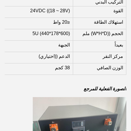
التركيب البدني
القوة
24VDC ((18 ~ 28V)
استهلاك الطاقة
≤20 واط
الحجم ((W*H*D) ملم
5U (440*178*600)
بعيداً
الجبهة
مركز النقر
الدعم ((اختياري)
الوزن الصافي
38 كجم
الصورة الفعلية للمرجع