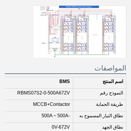
المواصفات
اسم المنتج
BMS
النموذج رقم
RBMS07S2-0-500A672V
طريقة الحماية
MCCB+Contactor
نطاق التيار المسموح به
-500A ~ 500A
نطاق الجهد
0V-672V