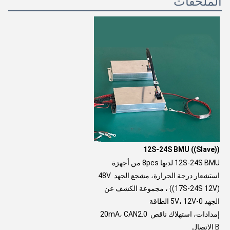
الملحقات
12S-24S BMU ((Slave))
12S-24S BMU لديها 8pcs من أجهزة 
استشعار درجة الحرارة، مشجع الجهد 48V 
((17S-24S 12V) ، مجموعة الكشف عن 
الجهد 0-5V، 12V الطاقة
إمدادات، استهلاك ناقص 20mA، CAN2.0 
B الاتصال