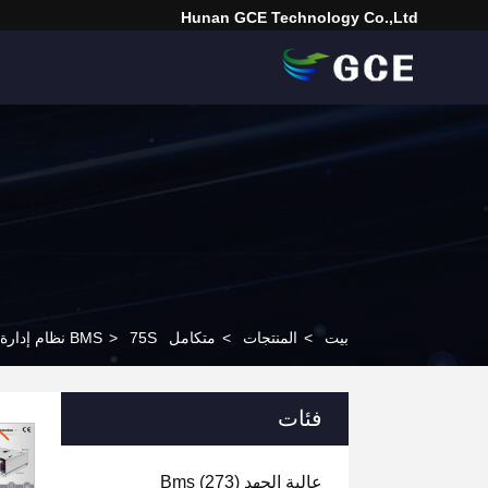
Hunan GCE Technology Co.,Ltd
بيت
>
المنتجات
>
متكامل BMS
75S نظام إدارة البطارية BMS لنظام تخزين الطاقة ESS 240V 100A
>
فئات
عالية الجهد Bms
(273)