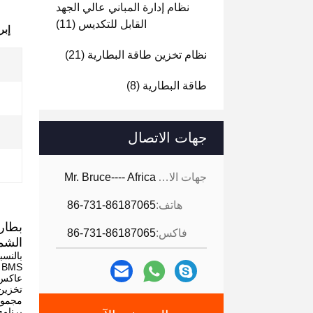
نظام إدارة المباني عالي الجهد
القابل للتكديس
(11)
إبر
نظام تخزين طاقة البطارية
(21)
طاقة البطارية
(8)
جهات الاتصال
جهات الاتصال:
Mr. Bruce---- Africa
هاتف:
86-731-86187065
فاكس:
86-731-86187065
الشم
تخزين
مجموعة واحد