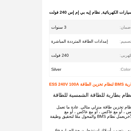
,
نظام إيه بي إم إس 240 فولت
ضمان:
3 سنوات
تصميم:
إمدادات الطاقة المترددة المباشرة
كهربى:
240 فولت
Silver
Color:
GCE LiF للطاقة الشمسية نظام بطارية للطاقة الشمسية للطاقة
تعمل 75S240V 100A BMS مع عاكس لإنشاء نظام تخزين طاقة منزلي مثالي. عادة ما تعمل
ن أن تعمل مع عاكس ، أو مع عاكس ، أو مع عاكس ، أو مع
عاكس.سيكون هناك بروتوكولات اتصال مطلوبة للاتصال بين BMS الرئيسية والجهاز الآخريعمل نظام BMS والمحول معًا لتحقيق وظيفة
برنامج BMS الرئيسي ، النموذج #: RBMS07S-75S100A وملحقات الأسلاك الخاصة به ، يتضمن أسلاك استشعار درجة الحرارة 6p