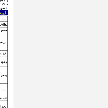
المواز
خفض ت
المعلم
البند
نطاق ا
وضع ا
الرصي
أخذ عي
وضع ا
وضع 
التيار
حماية 
الحد 