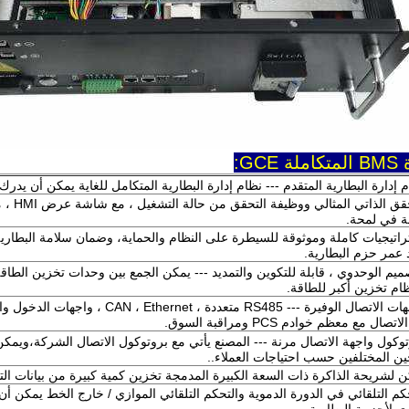
ة GCE:
 إدارة البطارية المتقدم --- نظام إدارة البطارية المتكامل للغاية يمكن أن يدر
※ التحقق ا
 في لمحة.
راتيجيات كاملة وموثوقة للسيطرة على النظام والحماية، وضمان سلامة البطا
 عمر حزم البطارية.
ميم الوحدوي ، قابلة للتكوين والتمديد --- يمكن الجمع بين وحدات تخزين الطاقة
ام تخزين أكبر للطاقة.
※ واجهات الاتصال الوفيرة --- RS485 متعددة ، et
تصال مع معظم خوادم PCS ومراقبة السوق.
وكول واجهة الاتصال مرنة --- المصنع يأتي مع بروتوكول الاتصال الشركة،ويمكن أ
ين المختلفين حسب احتياجات العملاء..
 لشريحة الذاكرة ذات السعة الكبيرة المدمجة تخزين كمية كبيرة من بيانات الت
كم التلقائي في الدورة الدموية والتحكم التلقائي الموازي / خارج الخط يمكن أن