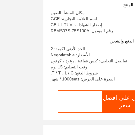
المنتج
مكان المنشأ: الصين
اسم العلامة التجارية: GCE
إصدار الشهادات: CE UL TUV
رقم الموديل: RBMS07S-75S100A
لدفع والشحن
الحد الأدنى لكمية: 2
الأسعار: Negotiatable
تفاصيل التغليف: كيس فقاعة ، رغوة ، كرتون
وقت التسليم: 15 يوم
شروط الدفع: T / T ، L / C.
القدرة على العرض: 1000sets / شهر
 على افضل
الدردشة الآن
سعر