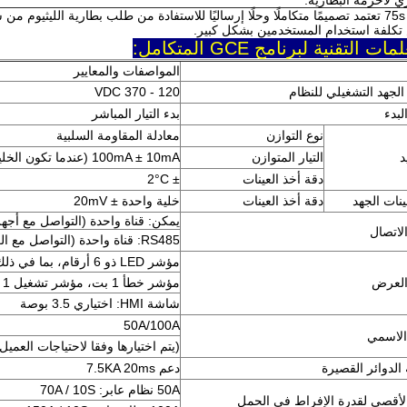
ي لأحزمة البطارية.
75s BMS تعتمد تصميمًا متكاملًا وحلًا إرساليًا للاستفادة من طلب بطارية الليثي
كلفة استخدام المستخدمين بشكل كبير.
ات التقنية لبرنامج GCE المتكامل:
المواصفات والمعايير
لجهد التشغيلي للنظام
120 - 370 VDC
لبدء
بدء التيار المباشر
نوع التوازن
معادلة المقاومة السلبية
د
التيار المتوازن
100mA ± 10mA (عندما تكون الخلية عند 3.50V)
دقة أخذ العينات
± 2°C
نات الجهد
دقة أخذ العينات
خلية واحدة ± 20mV
يمكن: قناة واحدة (التواصل مع أجهزة ال
لاتصال
RS485: قناة واحدة (التواصل مع الكمبيوتر العلوي / PCS / UPS)
مؤشر LED ذو 6 أرقام، بما في ذلك
العرض
مؤشر خطأ 1 بت، مؤشر تشغيل 1 بت، مؤشر طاقة SOC 4 بت
شاشة HMI: اختياري 3.5 بوصة
50A/100A
 الاسمي
(يتم اختيارها وفقا لاحتياجات العميل
الدوائر القصيرة
دعم 7.5KA 20ms
50A نظام عابر: 70A / 10S
الأقصى لقدرة الإفراط في الحمل