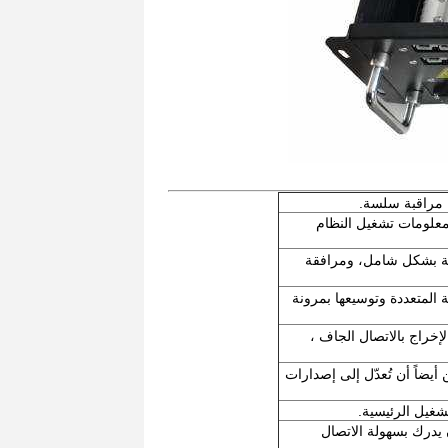
ك مراقبة سلسة.
لذاتي المثالي ووظيفة التحقق من حالة التشغيل ، مع شاشة عرض HMI ، معلومات تشغيل النظام
رية بشكل شامل، ومرافقة
 المتعددة وتوسيعها بمرونة
CAN ، Ethern ، واجهات الدخول والإخراج بالاتصال الجاف ،
يضاً أن تُعدّل إلى إصدارات
شغيل الرئيسية.
 يدرك بسهولة الاتصال