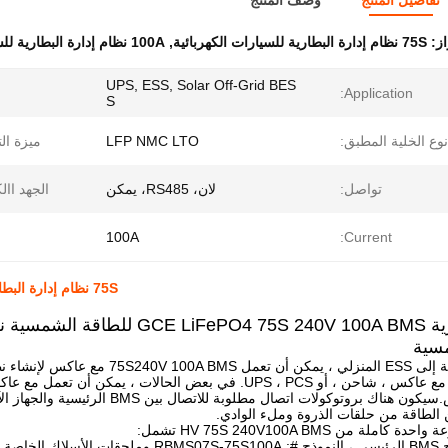
تفاصيل المنتج
وصف المنتج
از:
75S نظام إدارة البطارية للسيارات الكهربائية
,
100A نظام إدارة البطارية للسيارات الكهربائية
UPS, ESS, Solar Off-Grid BES
Application:
S
نوع الخلية المطبق:
LFP NMC LTO
ميزة ال
تواصل:
لان، RS485، يمكن
الجهد اال
100A
Current:
75S نظام إدارة البطارية BMS لنظام تخزين الطاقة ESS 240V 100A
بطارية ePO4 75S 240V 100A BMS
سية
بالنسبة إلى ESS المنزلي ، يمكن أن 
BMS مع عاكس ، شاحن ، أو UPS ، PCS. في بعض الحالات ، يمك
 الطاقة من حلقات الذروة وملء الوادي.
ة كاملة من HV 75S 240V100A BMS تشمل: