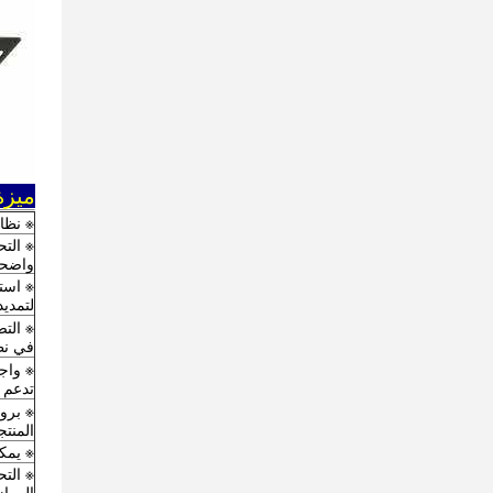
ميزة BMS المتكامل
※ نظام
واضحة
※ است
لتمديد
※ التص
في نظ
تدعم الا
※ بروت
المنتج
※ يمكن
※ التح