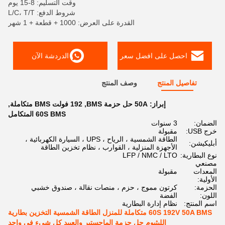
وقت التسليم: 8-15 يوم
شروط الدفع: L/C، T/T
القدرة على العرض: 1000 + قطعة + 1 شهر
احصل على افضل سعر
الدردشة الآن
تفاصيل المنتج
وصف المنتج
إبراز:
50A حل حزمة BMS
,
192 فولت BMS متكاملة
,
60S BMS المتكامل
الضمان:
3 سنوات
خرج USB:
مقبولة
الطاقة الشمسية ، الرياح ، UPS ، السيارة الكهربائية ،
أبليكيشن:
الأجهزة المنزلية ، القوارب ، نظام تخزين الطاقة
نوع البطارية:
LFP / NMC / LTO
مصنعي
المعدات
مقبولة
الأولية:
الحزمة:
كرتون مموج ، حزم ، منصات نقالة ، صندوق خشبي
اللون:
الفضة
اسم المنتج:
نظام إدارة البطارية
60S 192V 50A BMS متكاملة للمنزل الطاقة الشمسية التخزين بطارية
الليثيوم حل حزمة الماجستير والعبيد كل شيء في واحد