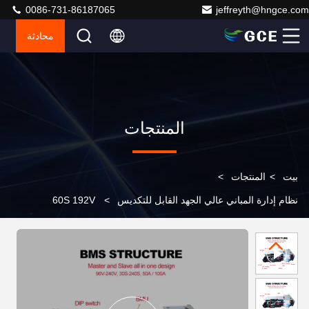
0086-731-86187065
jeffreyth@hngce.com
محادثة
المنتجات
بيت
>
المنتجات
>
نظام إدارة المباني عالي الجهد القابل للتكديس
>
60S 192V
50A BMS متكاملة للمنزل الطاقة الشمسية التخزين بطارية
الليثيوم حل حزمة الماجستير والعبيد كل شيء في واحد