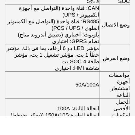
≤ 5%
SOC
Good day, what product are you looking for?
CAN: قناة واحدة (التواصل مع أجهزة
الكمبيوتر / UPS)
RS485: قناة واحدة (التواصل مع الكمبيوتر
وضع الاتصال
العلوي / PCS / UPS)
بلوتوث: اختياري (تطبيق أندرويد متاح)
نظام GPRS: اختياري
مؤشر LED ذو 6 أرقام، بما في ذلك مؤشر
خطأ 1 بت، مؤشر تشغيل 1 بت، مؤشر
وضع العرض
طاقة SOC 4 بت
شاشة HMI: اختياري
مواصفات
أجهزة
50A/100A
استشعار
القاعة
الحمل
الأقصى
الحالة الثابتة: 100A
لمكونات
الحالة العابرة:150A/10S ((يمكن ضبطها)
الطاقة
مستوى
1 مستوى