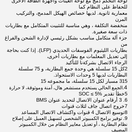
لوحة التحكم دمج مع لوحة العينات وأجهزة الطاقة الأخرى
للحفاظ على النظام كما
معمارية ثانوية. لديها خصائص الهيكل المدمج، والتركيب
المرن
منخفضة التكلفة ، وهي مناسبة للتثبيت المتكامل مع بطاريات
ذات سعة صغيرة.
جزء آلة متكامل مناسب بشكل رئيسي لإدارة الشحن والفراغ
من
بطاريات الليثيوم الفوسفات الحديدي (LFP). إذا كنت بحاجة
إلى تعديل المعلمات مع بطاريات أخرى،
الرجاء الاتصال بشركةنا للتأكيد
2كل 15 سلسلة هي وحدة جمع البطارية، و 75 سلسلة
البطاريات لديها 5 وحدات الاستحواذ.
315 مسبار لكل 15 سلسلة، ما مجموعه 15
4.
الجمع الحالي يستخدم مستشعر هال، آمنة وموثوقة، لا حرارة
5خطأ تقدير SOC ≤ 5%
6. 3 أرقام عنوان الاتصال لتحديد عنوان BMS
7خروج اتصال جاف لثلاث قنوات
8توسيع الاتصال 4 قنوات واكتشاف الاتصال المساعد
9.
توفير برامج الكمبيوتر الشخصي لتسهيل العميل على إصلاح
نظام البطارية ، أو تعديل معايير النظام من خلال الكمبيوتر
المضيف