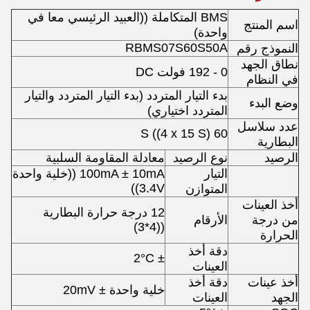
BMS المتكاملة ((العبيد الرئيسي معا في
اسم المنتج
واحدة)
RBMS07S60S50A
النموذج رقم
نطاق الجهد
0 - 192 فولت DC
في النظام
بدء التيار المتردد (بدء التيار المتردد والتيار
وضع البدء
المتردد اختياري)
عدد سلاسل
60 S ((4 x 15 S)
البطارية
الرصيد
نوع الرصيد
معادلة المقاومة السلبية
التيار
100mA ± 10mA ((خلية واحدة
3.4V))
المتوازن
أخذ العينات
12 درجة حرارة البطارية
من درجة
الأرقام
((4*3)
الحرارة
cara
دقة أخذ
± 2°C
العينات
أخذ عينات
دقة أخذ
خلية واحدة ± 20mV
12:36 PM
الجهد
العينات