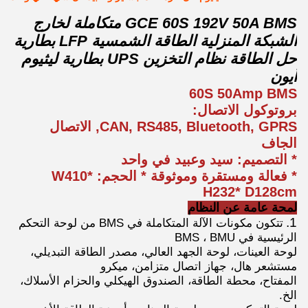
GCE 60S 192V 50A BMS متكاملة لخارج
الشبكة المنزلية الطاقة الشمسية LFP بطارية
حل الطاقة نظام التخزين UPS بطارية ليثيوم
أيون
60S 50Amp BMS
بروتوكول الاتصال:
CAN, RS485, Bluetooth, GPRS, الاتصال
الجاف
* التصميم: سيد وعبيد في واحد
* فعالة ومستقرة وموثوقة * الحجم: W410*
H232* D128cm
لمحة عامة عن النظام
1.
تتكون مكونات الآلة المتكاملة في BMS من لوحة التحكم
الرئيسية في BMS ، BMU
لوحة العينات، لوحة الجهد العالي، مصدر الطاقة التبديلي،
مستشعر هال، جهاز اتصال متزامن، ميكرو
المفتاح، محطة الطاقة، الصندوق الهيكلي والحزام الأسلاك،
الخ.