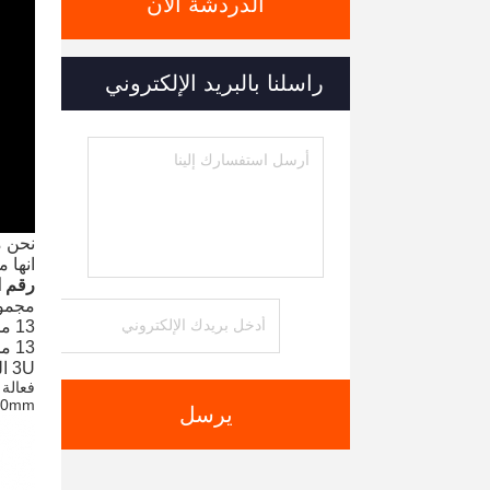
الدردشة الآن
راسلنا بالبريد الإلكتروني
نحن مصنعون لـ BMS عالية الجهد،
انها مناسبة للبطاريات 
رقم ا
مجموعة 
13 مجموعات 15S عبيد BMU
13 مجموعات 15S سلك السيطرة
3U القياسية 19 بوصة حالة
فعالة
00mm
يرسل