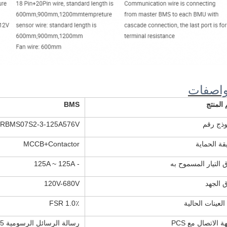
واصفات
المنتج
BMS
وذج رقم
RBMS07S2-3-125A576V
ة الحماية
MCCB+Contactor
 التيار المسموح به
- 125A ~ 125A
 الجهد
120V-680V
العينات الحالية
1.0٪ FSR
 الاتصال مع PCS
رسالة الرسائل الرسومية 485/كان