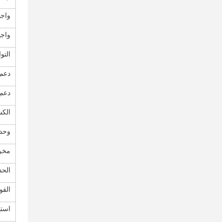
واجهة
واجهة
التو
دعم ت
دعم 
الك
وحدة
مخرج
الحد
القو
استه