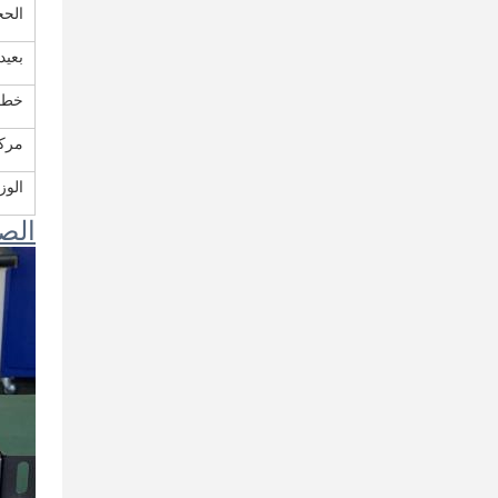
الحجم ((
بعيدا
خط 
مركز
الوز
الصو