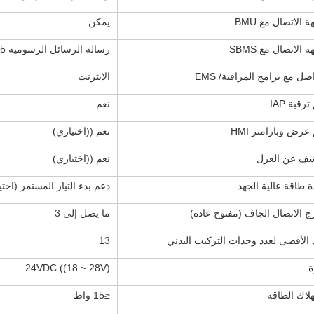
 الاتصال مع BMU
يمكن
 الاتصال مع SBMS
رسالة الرسائل الرسومية 485/كان
اصل مع برامج المراقبة/ EMS
الايثرنت
رقية IAP
نعم..
عرض وبارامتر HMI
نعم ((اختياري)
شف عن العزل
نعم ((اختياري)
 طاقة عالية الجهد
دعم بدء التيار المستمر (اختي
 الاتصال الجاف (مفتوح عادة)
ما يصل إلى 3
 الأقصى لعدد وحدات التركيب البدني
13
ة
24VDC ((18 ~ 28V)
لاك الطاقة
≤15 واط