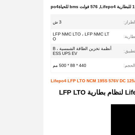
Lif
,
576 فولت bms للحياةpo4
لطراز:
3 ش
LFP NMC LTO ، LFP NMC LT
طارية:
O
أنظمة تخزين الطاقة الشمسية ، B
تطبيق:
ESS UPS EV
لحجم:
440 * 88 * 500 مم
BMS 195S 576V DC 125A الجهد العالي Lifepo4 BMS لنظام بطارية LFP LTO