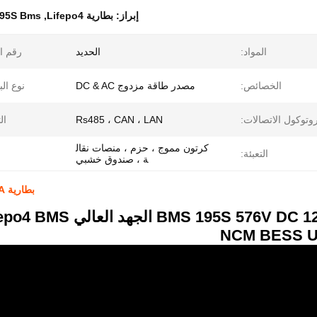
إبراز:
بطارية Lifepo4
,
195S Bms للبطارية epo4
المواد:
الحديد
رقم ا
الخصائص:
مصدر طاقة مزدوج DC & AC
نوع الب
وتوكول الاتصالات:
Rs485 ، CAN ، LAN
ال
كرتون مموج ، حزم ، منصات نقال
التعبئة:
ا
ة ، صندوق خشبي
بطارية Lifepo4 LFP LTO NCM 195S 576V DC 125A
NCM BESS 