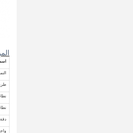
الم
اسم 
النم
طريق
نطاق
نطاق
دقة 
واجهة