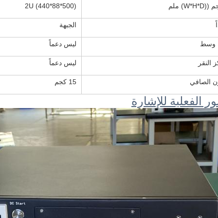
W*H*D) ملم
2U (440*88*500)
ً
الجبهة
وسط
ليس دعماً
 النقر
ليس دعماً
ن الصافي
15 كجم
ر الفعلية للإشارة