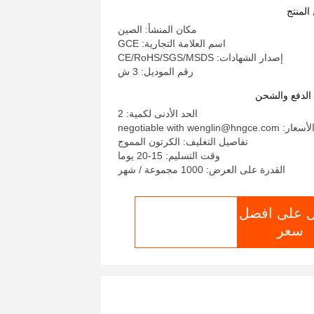
المنتج
مكان المنشأ: الصين
اسم العلامة التجارية: GCE
إصدار الشهادات: CE/RoHS/SGS/MSDS
رقم الموديل: 3 ش
لدفع والشحن
الحد الأدنى لكمية: 2
لأسعار: negotiable with wenglin@hngce.com
تفاصيل التغليف: الكرتون المموج
وقت التسليم: 15-20 يوما
القدرة على العرض: 1000 مجموعة / شهر
 على افضل
الدردشة الآن
سعر