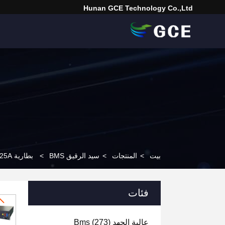
Hunan GCE Technology Co.,Ltd
بيت
>
المنتجات
>
سيد الرقيق BMS
>
بطارية Lifepo4 LFP LTO NCM 195S 576V DC 125A
فئات
عالية الجهد Bms
(273)