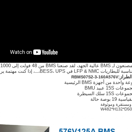
 لقد صنعنا BMS من 48 فولت إلى 1000 فولت مع حل هيكلي ثلاثي المستويات
LFP & NMC في BESS، UPS،...، إذا كنت مهتمة يرجى لا تتردد في الاتصال بي بحرية.
لطراز:
RBMS07S2-3-160A576V
واحدة من أجهزة BMS الرئيسية
 ومستقرة وموثوقة
W482*H132*D5