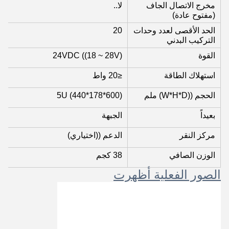
مخرج الاتصال الجاف
لا..
(مفتوح عادة)
الحد الأقصى لعدد وحدات
20
التركيب البدني
القوة
24VDC ((18 ~ 28V)
استهلاك الطاقة
≤20 واط
الحجم ((W*H*D) ملم
5U (440*178*600)
بعيداً
الجبهة
مركز النقر
الدعم ((اختياري)
الوزن الصافي
38 كجم
الصور الفعلية أظهرت