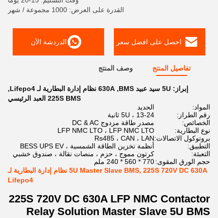
وقت التسليم: 15-20 يوما
القدرة على العرض: 1000 مجموعة / شهر
احصل على افضل سعر
الدردشة الآن
تفاصيل المنتج
وصف المنتج
إبراز:
5U سيد عبيد BMS
,
630A نظام إدارة البطارية لـ Lifepo4
,
225S BMS العبد الرئيسي
المواد:
الحديد
رقم الطراز:
5U ، 13-24 ثانية
الخصائص:
مصدر طاقة مزدوج DC & AC
نوع البطارية:
LFP NMC LTO ، LFP NMC LTO
بروتوكول الاتصالات:
Rs485 ، CAN ، LAN
التطبيق:
أنظمة تخزين الطاقة الشمسية ، BESS UPS EV
التعبئة:
كرتون مموج ، حزم ، منصات نقالة ، صندوق خشبي
حجم الورق المقوى:
770 * 560 * 240 ملم
5U Master Slave BMS, 225S 720V DC 630A نظام إدارة البطارية لـ
Lifepo4
225S 720V DC 630A LFP NMC Contactor
Relay Solution Master Slave 5U BMS