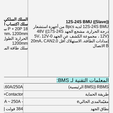
السلك السلكي
12S-24S BMU ((Slave))
سلك اكتساب الإش
12S-24S BMU لديه 8pcs من أجهزة استشعار
18  20P
درجة الحرارة، مشجع الجهد 48V ((17S-24S
12V) ، مجموعة الكشف عن الجهد 0-5V، 12V
إمدادات الطاقة، الاستهلاك أقل 20mA، CAN2.0
1200mm
B الاتصال
سلك طاقة المروحة: 600
المعلمات التقنية لـ BMS:
RBMS ((BMS الرئيسية)
A/160A/250A
طريقة الحماية
B+Contactor
مقيّم
المدى الحالي
e
- 250A ~ 250A
نطاق الجهد
384 فولت إلى 1000 فولت