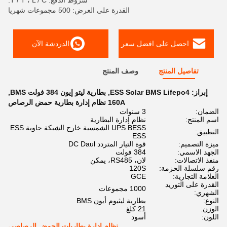
شروط الدفع: T / T ، L / C.
القدرة على العرض: 500 مجموعات شهريا
احصل على افضل سعر
الدردشة الآن
تفاصيل المنتج
وصف المنتج
إبراز:
ESS Solar BMS Lifepo4
,
بطارية ليتو إيون 384 فولت BMS
,
160A نظام إدارة بطارية حمض الرصاص
الضمان:
3 سنوات
اسم المنتج:
نظام إدارة البطارية
UPS BESS الشمسية خارج الشبكة حاوية ESS
التطبيق:
ESS
ميزة التصميم:
قوة التيار المتردد DC Daul
الجهد الاسمي:
384 فولت
منفذ الاتصالات:
لان، RS485، يمكن
رقم سلسلة الحزمة:
120S
العلامة التجارية:
GCE
القدرة على التوريد
1000 مجموعات
الشهري:
النوع:
بطارية ليثيوم أيون BMS
الوزن:
21 كلغ
اللون:
أسود
نظام إدارة بطاريات الحمض الرصاصي