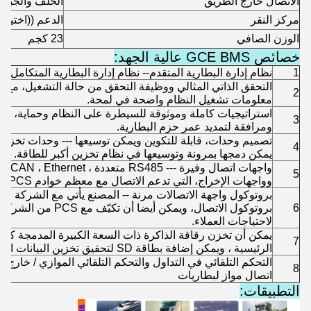
الاتصال خارج الطريق
الخلف والجبهة
مركز النقر
الدعم ((اختيار
الوزن الصافي
23 كجم
خصائص GCE BMS عالية الجهد:
1
نظام إدارة البطارية المتقدم-- نظام إدارة البطارية المتكامل 
التحقق الذاتي المثالي ووظيفة التحقق من حالة التشغيل، مع شا
2
معلومات تشغيل النظام واضحة في لمحة.
استراتيجيات كاملة وموثوقة للسيطرة على النظام وحماية، وض
3
ومرافقة لتمديد عمر حزم البطارية.
تصميم وحدات، قابلة للتكوين ويمكن توسيعها --- وحدات تخزي
4
يمكن دمجها بمرونة وتوسيعها في نظام تخزين أكبر للطاقة.
واجهات اتصال وفيرة --- RS485 متعددة ، CAN ، Ethernet ، مدخل اتصال جاف
5
وواجهات الإخراج، التي تدعم الاتصال مع معظم خوادم PCS ومراقبة في السوق.
بروتوكول واجهة الاتصالات مرنة -- المصنع يأتي مع الشركة
6
بروتوكول الاتصال، ويمكن أي
لاحتياجات العملاء.
يمكن أن تخزن رقاقة الذاكرة ذات السعة الكبيرة المدمجة كمية 
7
الرئيسية ، ويمكن إضافة بطاقة SD لتحقيق تخزين البيانات التاريخية البطارية
التحكم التلقائي في التداول والتحكم التلقائي الموازي / خارج
8
اتصال مواز لبطاريات
التطبيقات: