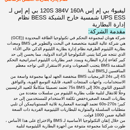
ليفبو4 بي إم إس 120S 384V 160A بي إم إس لـ
UPS ESS شمسية خارج الشبكة BESS نظام
إدارة البطارية
مقدمة الشركة:
شركة هونان لمجموعة التحكم في تكنولوجيا الطاقة المحدودة ((GCE)
هي شركة عالية التقنية متخصصة في البحث والتطوير في BMS ومعدات
بطارية الليثيوم الطرفية.نظام إدارة بطارية الليثيوم الذكي عالي الأداء
الذي تنتجه شركتنا يتبنى التكنولوجيا الرائدة الدولية، مما يحسن إلى حد
كبير كفاءة إدارة البطارية ويمدد عمر بطاريات الليثيوم.استراتيجية التحكم
المتقدمة BMS يتجنب الصعوبات وعدم الاستقرار التي تواجه معظم
المنافسين لBMS لدينا.
4S إلى 24s البرمجيات BMS منخفضة الجهد لديها مجموعة واسعة من
الاستخدامات، واجهات المنتجات الغنية، قابلية التوسع القوية، والتوافق
التنموي الثانوي.30s إلى 75s BMS تعتمد تصميمًا متكاملًا للعبيد الرئيسيين
وحلًا للانتقال لتلبية طلب بطارية الليثيوم من سلسلات متعددة من
بطاريات السعة الصغيرةخفض تكلفة الاستخدام للمستخدمين إلى حد
كبير؛ 60s-270s تعتمد الهندسة المعمارية ثلاثية المستوياتيمكن أن تلبي
متطلبات السلسلة والمتوازية للبطاريات الليثيومية الفردية ذات السعة
العالية ضمن 1000 فولت.
من خلال إتقان التكنولوجيا الأساسية لـ BMS والاختراع على هذا الأساس ،
طورت شركتنا مجموعة متنوعة من أجهزة البطارية الليثيومية لتلبية