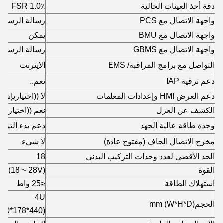
دقة أخذ العينات الحالية
1.0٪ FSR
واجهة الاتصال مع PCS
رسالة الرسائل الر
واجهة الاتصال مع BMU
يمكن
واجهة الاتصال مع GBMS
رسالة الرسائل الر
التواصل مع برامج المراقبة/ EMS
الايثرنت
دعم ترقية IAP
نعم..
دعم العرض HMI وإعدادات المعلمات
لا ((اختياريإشر
الكشف عن العزل
نعم ((اختياري)
وحدة طاقة عالية الجهد
دعم بدء التيار
مخرج الاتصال الجاف (مفتوح عادة)
لا شيء
الحد الأقصى لعدد وحدات التركيب البدني
18
القوة
 ((18 ~ 28V)
استهلاك الطاقة
≤
25 واط
4U
الحجم
(W*H*D) mm
(440*178*500)