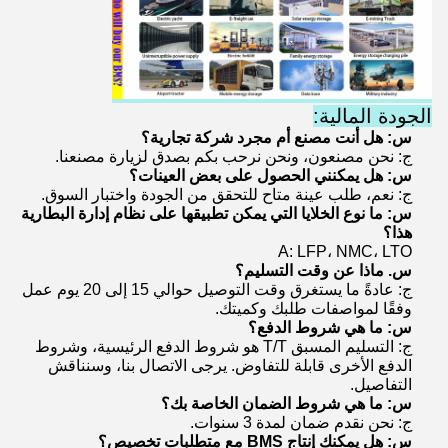
الجودة المالية:
س: هل أنت مصنع أم مجرد شركة تجارية؟
ج: نحن مصنعون، ونحن نرحب بكم بصدق لزيارة مصنعنا.
س: هل يمكنني الحصول على بعض العينات؟
ج: نعم، طلب عينة متاح للتحقق من الجودة واختبار السوق.
س: ما نوع الخلايا التي يمكن تطبيقها على نظام إدارة البطارية
هذا؟
A: LFP، NMC، LTO
س. ماذا عن وقت التسليم؟
ج: عادةً ما يستغرق وقت التوصيل حوالي 15 إلى 20 يوم عمل
وفقًا لمواصفات طلبك وكميتك.
س: ما هي شروط الدفع؟
ج: التسليم المسبق T/T هو شروط الدفع الرئيسية، وشروط
الدفع الأخرى قابلة للتفاوض. يرجى الاتصال بنا، وسنناقش
التفاصيل.
س: ما هي شروط الضمان الخاصة بك؟
ج: نحن نقدم ضمان لمدة 3 سنوات.
س: هل يمكنك إنتاج BMS مع متطلبات تخصيص؟