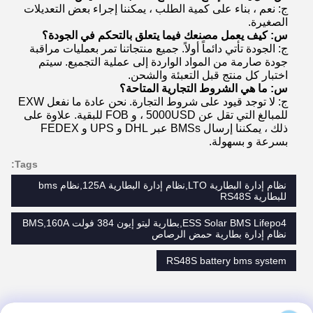
ج: نعم ، بناء على كمية الطلب ، يمكننا إجراء بعض التعديلات
الصغيرة.
س: كيف يعمل مصنعك فيما يتعلق بالتحكم في الجودة؟
ج: الجودة تأتي دائماً أولاً. جميع منتجاتنا تمر بعمليات مراقبة
جودة صارمة من المواد الواردة إلى عملية التجميع. سيتم
اختبار كل منتج قبل التعبئة والشحن.
س: ما هي الشروط التجارية المتاحة؟
ج: لا توجد قيود على شروط التجارة. نحن عادة ما نفعل EXW
للمبالغ التي تقل عن 5000USD ، و FOB للبقية. علاوة على
ذلك ، يمكننا إرسال BMSs عبر DHL و UPS و FEDEX
بسرعة و بسهولة.
Tags:
نظام إدارة البطارية LTO,نظام إدارة البطارية 125A,نظام bms
للبطارية RS48S
ESS Solar BMS Lifepo4,بطارية ليتو إيون 384 فولت BMS,160A
نظام إدارة بطارية حمض الرصاص
RS48S battery bms system