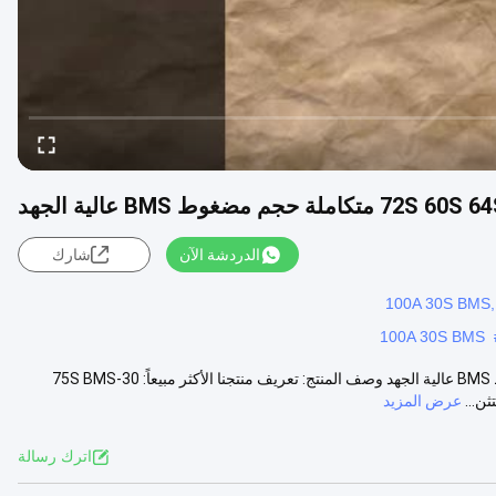
الدردشة الآن
شارك
100A 30S BMS
GCE سعر الجملة 72S 60S 64S 70S 75S 50A BMS متكاملة حجم مضغوط BMS عالية الجهد وصف المنتج: تعريف منتجنا الأكثر مبيعاً: 30-75S BMS
عرض المزيد
اترك رسالة