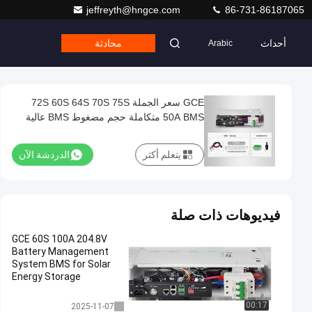
jeffreyth@hngce.com
86-731-86187065
أحداث
محادثة
Arabic
GCE سعر الجملة 72S 60S 64S 70S 75S
50A BMS متكاملة حجم مضغوط BMS عالية
الجهد
يتعلم أكثر
الدردشة الآن
فيديوهات ذات صلة
GCE 60S 100A 204.8V
Battery Management
System BMS for Solar
Energy Storage
متكامل BMS
00:17
2025-11-07