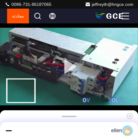
0086-731-86187065
jeffreyth@hngce.com
محادثة
GCE BMS المتكامل 60S 75S 50A 100A Master
ellen
Slave BMS كل ذلك في نظام إدارة بطارية واحد لـ