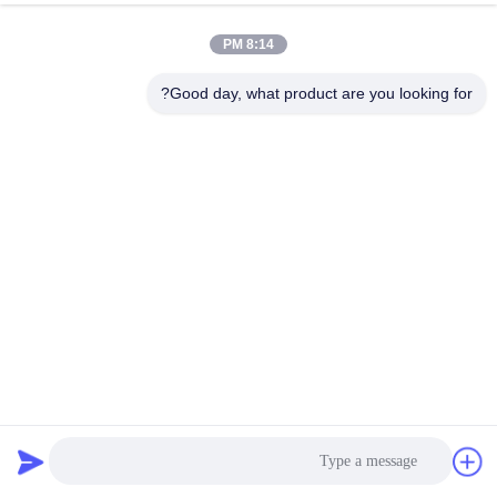
UPS
الدردشة الآن
إرسال استفسار
8:14 PM
#
Good day, what product are you looking for?
192 فولت BMS متكاملة,75S نظام إدارة البطارية للسيارات الكهربائية,100A
30S BMS
#
50A نظام BMS متكامل,100A نظام BMS متكامل,نظام BMS المتكامل
للعبيد
100A 30S BMS
#
متكامل BMS
2024-07-02
820 الرؤى
GCE BMS المتكامل 60S 75S 50A 100A Master Slave BMS كل ذلك في نظام
إدارة بطارية واحد لـ UPS تمتلك GCE أكثر من عقد من الخبرة في مجال البحث
والتطوير وإنتاج نظام BMS عالي الجهد في الصين. يتعامل نظام BMS ا...
عرض المزيد
رسائل الزائر
اترك رسالة
لا توجد تعليقات عامة بعد