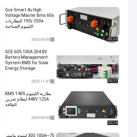
Gce Smart 4u High
Voltage Master Bms 60s
192v 250a للبطاريات
الليثيوم الصناعية
عالية الجهد bms
00:14
2026-03-06
GCE 60S 100A 204.8V
Battery Management
System BMS for Solar
Energy Storage
متكامل BMS
00:17
2025-11-07
بطارية الليثيوم BMS 140S
448V 125A لنظام تخزين
الطاقة
عالية الجهد bms
2025-09-09
00:14
75~30S 100A ليثيوم ماستر