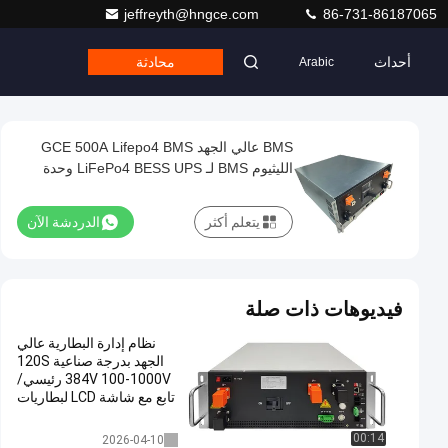
jeffreyth@hngce.com
86-731-86187065
أحداث
محادثة
Arabic
BMS عالي الجهد GCE 500A Lifepo4 BMS
الليثيوم BMS لـ LiFePo4 BESS UPS وحدة
تكامل طاقة البطارية الشمسية خارج الشبكة
يتعلم أكثر
الدردشة الآن
فيديوهات ذات صلة
نظام إدارة البطارية عالي
الجهد بدرجة صناعية 120S
384V 100-1000V رئيسي/
تابع مع شاشة LCD لبطاريات
LiFePO4
عالية الجهد bms
00:14
2026-04-10