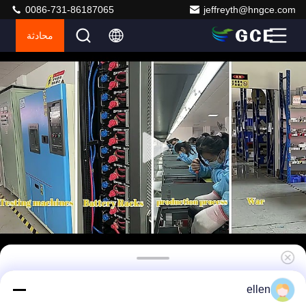
0086-731-86187065
jeffreyth@hngce.com
محادثة
العلامة التجارية عالية الجهد BMS GCE المصنوعة في
ellen
الصين مع التيار المباشر / التيار المتردد مزدوج