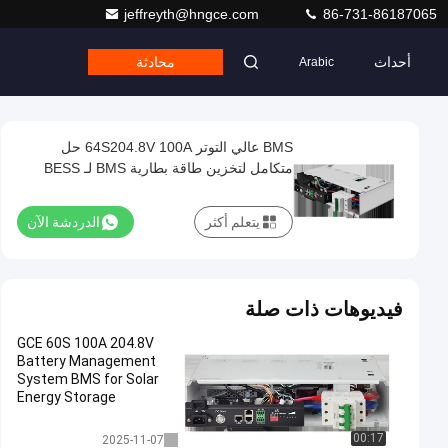
jeffreyth@hngce.com
86-731-86187065
أحداث
محادثة
Arabic
BMS عالي التوتر 64S204.8V 100A حل
متكامل لتخزين طاقة بطارية BMS لـ BESS
UPS الطاقة الشمسية نظام بطارية صغيرة
يتعلم أكثر
الدردشة الآن
فيديوهات ذات صلة
GCE 60S 100A 204.8V
Battery Management
System BMS for Solar
Energy Storage
متكامل BMS
00:17
2025-11-07