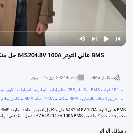
متكامل BMS
2024-05-22
117 الرؤى
#
192 فولت BMS متكاملة,75S نظام إدارة البطارية للسيارات الكهربائية,100A 30S BMS
#
تخزين الطاقة بالبطارية BMS متكاملة,100A نظام BMS متكامل,نظام BMS متكامل عالي الفولت
مجموعة واحدة كاملة من HV 64S204.8V 100A BMS تشمل: سيّد (بي إم إس) ، النمو...
رسائل الزائر