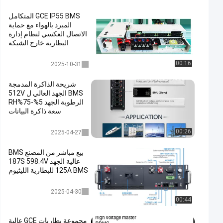
GCE IP55 BMS المتكامل
المبرد بالهواء مع حماية
الاتصال العكسي لنظام إدارة
البطارية خارج الشبكة
متكامل BMS
00:16
2025-10-31
شريحة الذاكرة المدمجة
BMS الجهد العالي ل 512V
الرطوبة الجهد 5%-75%RH
سعة ذاكرة البيانات
عالية الجهد bms
00:26
2025-04-27
بيع مباشر من المصنع BMS
عالية الجهد 187S 598.4V
125A BMS للبطارية الليثيوم
عالية الجهد bms
2025-04-30
00:44
مجموعة بطاريات GCE عالية