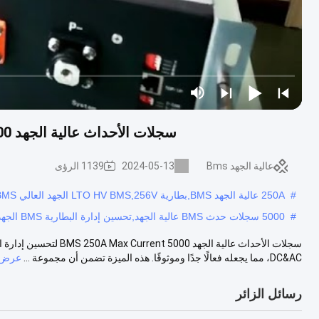
سجلات الأحداث عالية الجهد BMS 250A Max Current 5000 لتحسين إدارة البطارية
عالية الجهد Bms
2024-05-13
1139 الرؤى
#
250A عالية الجهد BMS,بطارية LTO HV BMS,256V الجهد العالي BMS
#
5000 سجلات حدث BMS عالية الجهد,تحسين إدارة البطارية BMS الجهد العالي,250A عالية الجهد BMS
DC&AC، مما يجعله فعالًا جدًا وموثوقًا. هذه الميزة تضمن أن مجموعة ...
عرض ا
رسائل الزائر