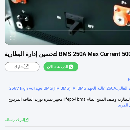
الدردشة الآن
شارك
256V high voltage BMS(HV BMS)
#
سجلات الأحداث عالية الجهد BMS 250A Max Current 5000 لتحسين إدارة البطارية وصف المنتج: نظام lifepo4 bms مجهز بميزة توريد الطاقة المزدوج
لمزيد
اترك رسالة