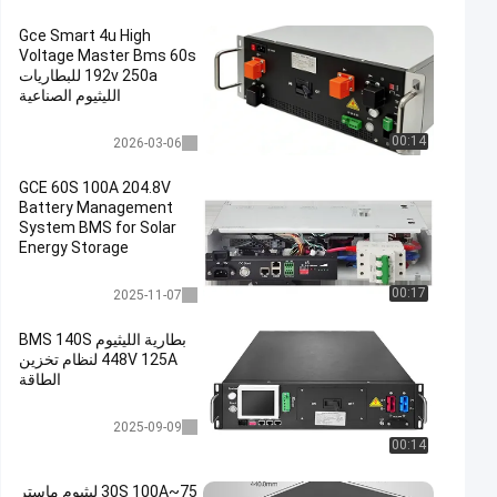
Gce Smart 4u High
Voltage Master Bms 60s
192v 250a للبطاريات
الليثيوم الصناعية
عالية الجهد bms
00:14
2026-03-06
GCE 60S 100A 204.8V
Battery Management
System BMS for Solar
Energy Storage
متكامل BMS
00:17
2025-11-07
بطارية الليثيوم BMS 140S
448V 125A لنظام تخزين
الطاقة
عالية الجهد bms
2025-09-09
00:14
75~30S 100A ليثيوم ماستر