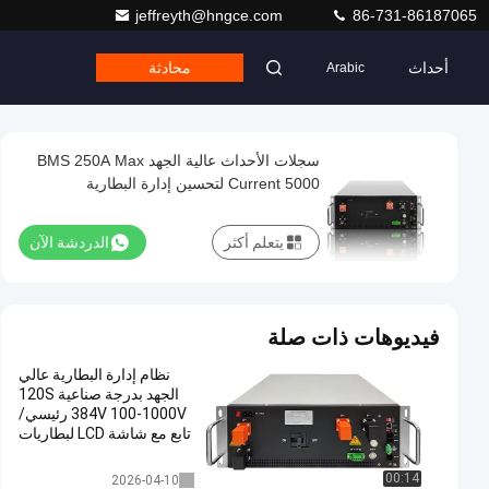
jeffreyth@hngce.com
86-731-86187065
أحداث
محادثة
Arabic
سجلات الأحداث عالية الجهد BMS 250A Max
Current 5000 لتحسين إدارة البطارية
يتعلم أكثر
الدردشة الآن
فيديوهات ذات صلة
نظام إدارة البطارية عالي
الجهد بدرجة صناعية 120S
384V 100-1000V رئيسي/
تابع مع شاشة LCD لبطاريات
LiFePO4
عالية الجهد bms
00:14
2026-04-10