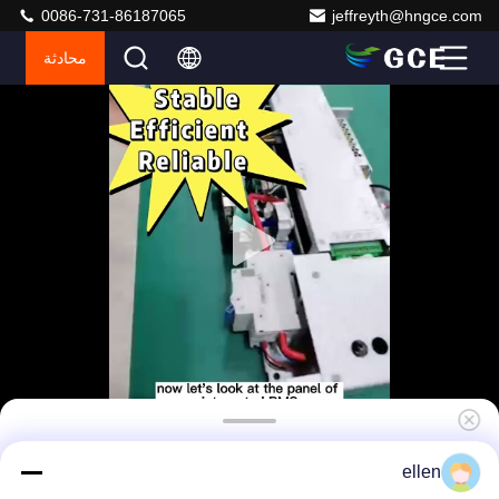
0086-731-86187065
jeffreyth@hngce.com
محادثة
نظام إدارة البطاريات عالي الجهد
ellen