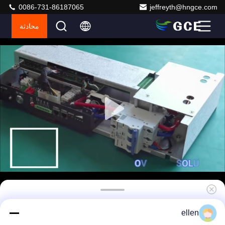
0086-731-86187065
jeffreyth@hngce.com
محادثة
LFP/NMC/LTO بطارية BMS عالية الجهد مع حل
ellen
مزدوج إمدادات الطاقة لنظام تخزين طاقة البطارية