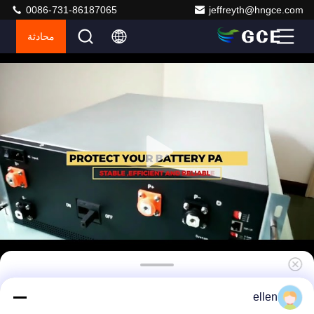
0086-731-86187065
jeffreyth@hngce.com
محادثة
BMS عالية الجهد DC AC مزدوج التيار الكهربائي
ellen
BMS عالية الجهد لمجموعة 100V-1000V مع قياس