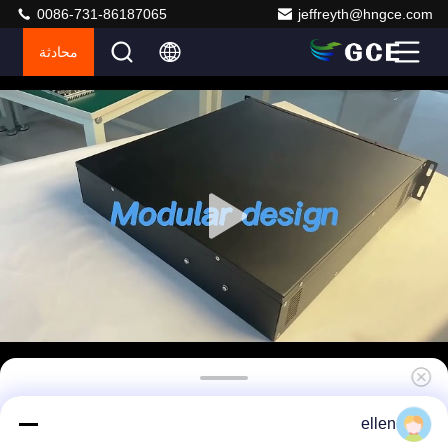
0086-731-86187065
jeffreyth@hngce.com
محادثة
50A التوتر العالي BMS إمدادات الطاقة DC12V-
ellen
DC48V دعم إدارة شحن البطارية إفراغ