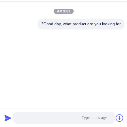
الدردشة الآن
إرسال استفسار
9:03 AM
#
250A عالية الجهد BMS,بطارية LTO HV BMS,256V الجهد العالي BMS
Good day, what product are you looking for?
#
مصدر طاقة BMS عالي الجهد DC48V,مصدر طاقة BMS عالي الجهد
DC12V
256V High Voltage BMS(HV BMS)
#
عالية الجهد bms
2023-12-28
317 الرؤى
إمدادات الطاقة عالية الجهد BMS DC12V-DC48V دعم إدارة تفريغ شحن البطارية
وصف المنتج: تقدم أحدث نظام إدارة البطاريات من أحدث أنظمة إدارة البطارياتمناسبة
للاستخدام مع بطاريات الليثيوم مثل بطاريات LFP، ...
عرض المزيد
رسائل الزائر
اترك رسالة
لا توجد تعليقات عامة بعد