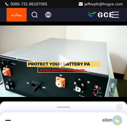
0086-731-86187065
jeffreyth@hngce.com
محادثة
120-1000 فولت نطاق الجهد العالي BMS مع حماية
ellen
الدائرة القصيرة