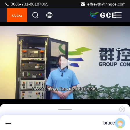
0086-731-86187065
jeffreyth@hngce.com
محادثة
بطارية الليثيوم BMS UPS بطارية الليثيوم BMS الحل
bruce
الكلي نظام إدارة البطارية