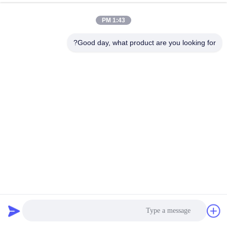
C&I BESS BESS الشمسية
الدردشة الآن
إرسال استفسار
1:43 PM
#
250A عالية الجهد BMS,بطارية LTO HV BMS,256V الجهد العالي BMS
Good day, what product are you looking for?
#
384 فولت BMS عالية الجهد,بطارية الليثيوم عالية الجهد BMS,250A عالية
الجهد BMS
256V High Voltage BMS(HV BMS)
#
عالية الجهد bms
2025-04-16
278 الرؤى
384V ((+-192V) 250A BMS عالي الجهد لبطارية الليثيوم Lifepo4 BMS نظام إدارة
البطارية لUPS C&I BESS BESS الشمسية وصف المنتج: شركة high voltage
BMS(HV BMS) هي شركة تخزين بطاريات متخصصة في تصميم وهندسة وإ...
عرض المزيد
رسائل الزائر
اترك رسالة
لا توجد تعليقات عامة بعد