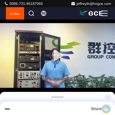
0086-731-86187065
jeffreyth@hngce.com
محادثة
384V ((+-192V) 250A BMS عالية الجهد لبطارية
bruce
الليثيوم Lifepo4 BMS نظام إدارة البطارية لUPS