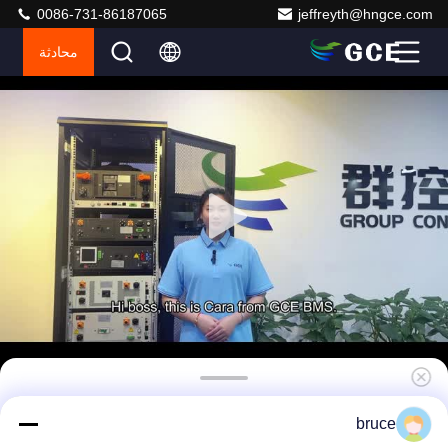
0086-731-86187065
jeffreyth@hngce.com
محادثة
192 فولت BMS (± 96 فولت) 250A بروتوكول
bruce
اتصال TCP موثوق به للغاية لنظام إدارة البطارية