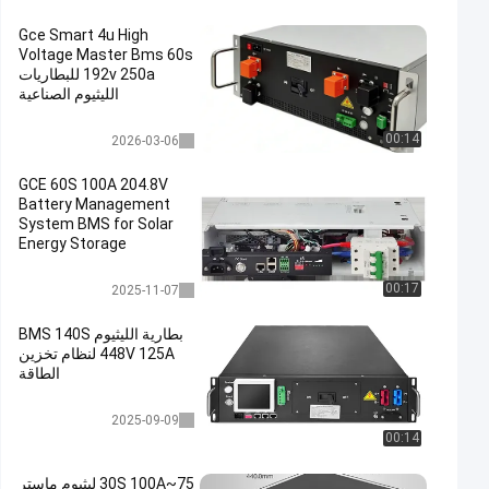
Gce Smart 4u High
Voltage Master Bms 60s
192v 250a للبطاريات
الليثيوم الصناعية
عالية الجهد bms
00:14
2026-03-06
GCE 60S 100A 204.8V
Battery Management
System BMS for Solar
Energy Storage
متكامل BMS
00:17
2025-11-07
بطارية الليثيوم BMS 140S
448V 125A لنظام تخزين
الطاقة
عالية الجهد bms
2025-09-09
00:14
75~30S 100A ليثيوم ماستر