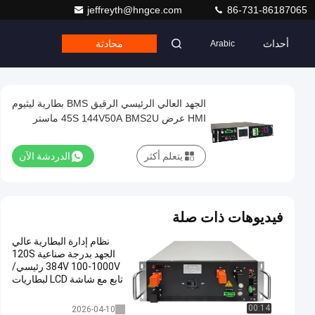
jeffreyth@hngce.com
86-731-86187065
أحداث
محادثة
Arabic
الجهد العالي الرئيسي الرقيق BMS بطارية ليثيوم
HMI عرض 45S 144V50A BMS2U ماستر
BMS لنظام الطاقة الشمسية BESS UPS
يتعلم أكثر
الدردشة الآن
فيديوهات ذات صلة
نظام إدارة البطارية عالي
الجهد بدرجة صناعية 120S
384V 100-1000V رئيسي/
تابع مع شاشة LCD لبطاريات
LiFePO4
عالية الجهد bms
00:14
2026-04-10