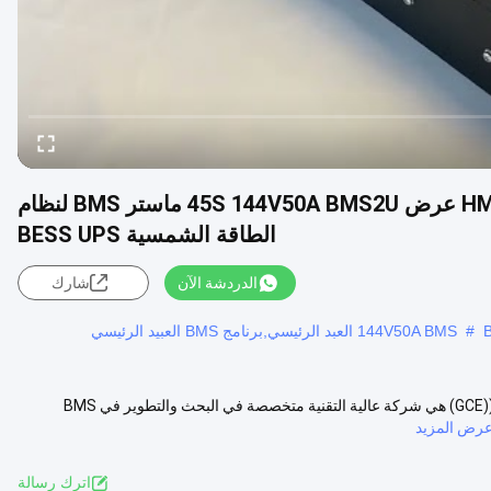
الجهد العالي الرئيسي الرقيق BMS بطارية ليثيوم HMI عرض 45S 144V50A BMS2U ماستر BMS لنظام
الطاقة الشمسية BESS UPS
الدردشة الآن
شارك
#
144V50A BMS العبد الرئيسي,برنامج BMS العبيد الرئيسي
ملف الشركة: شركة هونان لمجموعة التحكم في تكنولوجيا الطاقة المحدودة ((GCE) هي شركة عالية التقنية متخصصة في البحث والتطوير في BMS
رض المزيد
اترك رسالة