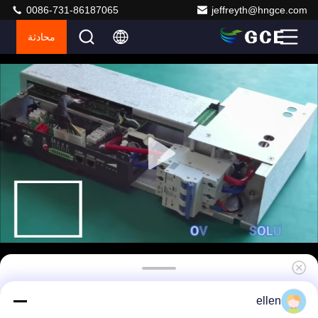
0086-731-86187065
jeffreyth@hngce.com
محادثة
الجهد العالي BMS ليثيوم أيون BMS 195S 624V
ellen
500A مع اتصال CAN / RS485 بالإضافة إلى حماية