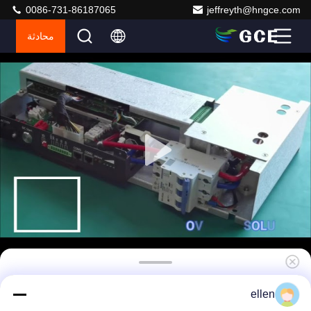
0086-731-86187065
jeffreyth@hngce.com
محادثة
بطارية ليثيوم حديد BMS عالية الجهد 210S 400A
ellen
672V bms مع الرقيق الرئيسي - عزل 2800VDC