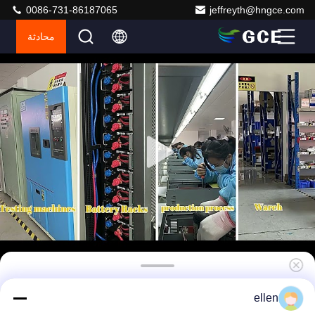
0086-731-86187065
jeffreyth@hngce.com
محادثة
نظام إدارة البطارية LiFePO4 عالي الكفاءة Master
ellen
BMS مع اتصال RS485/CAN 500A 150S 480V لـ