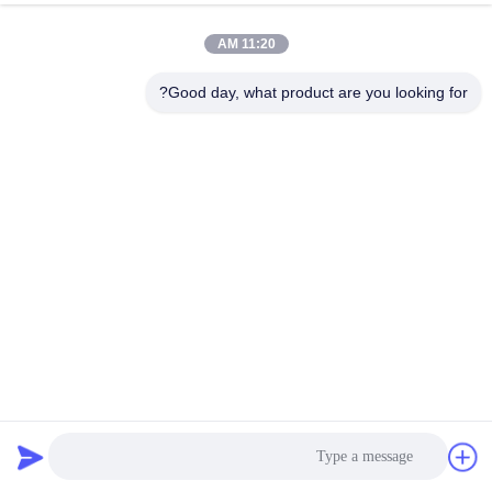
الدردشة الآن
إرسال استفسار
11:20 AM
#
250A عالية الجهد BMS,بطارية LTO HV BMS,256V الجهد العالي BMS
Good day, what product are you looking for?
#
بطارية 19 بوصة BMS,بطارية 480 فولت BMS,125A نظام إدارة البطارية لـ
Lifepo4
256V High Voltage BMS(HV BMS)
#
عالية الجهد bms
2025-08-01
539 الرؤى
GCE 480V 125A 3U 19 بوصة القياسية رئيس BMS الحالة الحل الشامل لبطاريات
lifepo4 NMC LTO
عرض المزيد
رسائل الزائر
اترك رسالة
لا توجد تعليقات عامة بعد