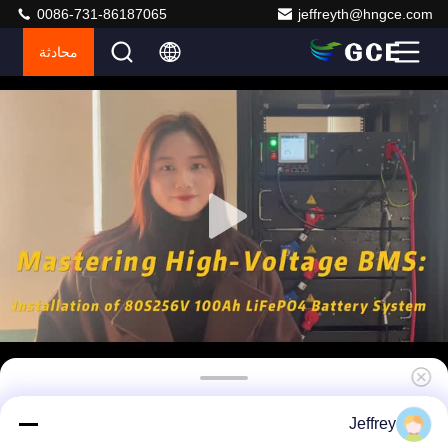
0086-731-86187065
jeffreyth@hngce.com
محادثة
3U 19 بوصة بطارية حزمة BMS ، 480V 125A نظام
Jeffrey
إدارة البطارية ل Lifepo4