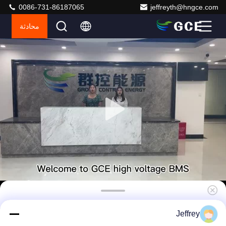
0086-731-86187065
jeffreyth@hngce.com
محادثة
بي اس اس اس بي اس الجهد العالي بي ام اس, ليتيم
Jeffrey
يون بي ام اس أنظمة 180S 576V 160A