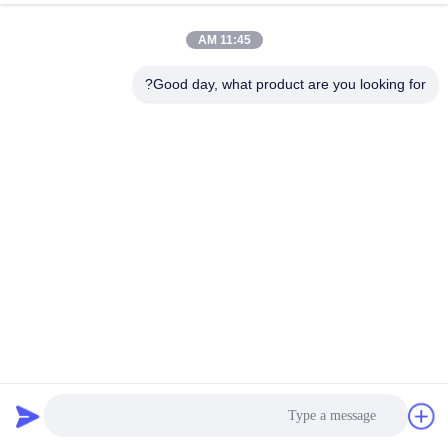
الدردشة الآن
إرسال استفسار
11:45 AM
#
250A عالية الجهد BMS,بطارية LTO HV BMS,256V الجهد العالي BMS
Good day, what product are you looking for?
#
BESS BMS عالية الجهد,أنظمة BMS لليثيوم أيون 180S,أنظمة BMS لليثيوم
آيون 576V
256V High Voltage BMS(HV BMS)
#
عالية الجهد bms
2023-01-29
1562 الرؤى
LFP LTO NCM BESS UPS Solar ESS ليثيوم أيون BMS 180S 576V 160A الجهد
العالي Lifepo4 BMS رقم الطراز:RBMS07S2-0-250A576V مجموعة واحدة من
أجهزة BMS الرئيسية 12 مجموعات 15S عبيد BMU 12 مجموعات 15S السلكية ...
عرض المزيد
رسائل الزائر
اترك رسالة
لا توجد تعليقات عامة بعد