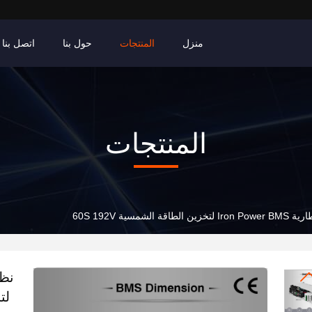
منزل
المنتجات
حول بنا
اتصل بنا
المنتجات
قة الشمسية 60S 192V
لتخ