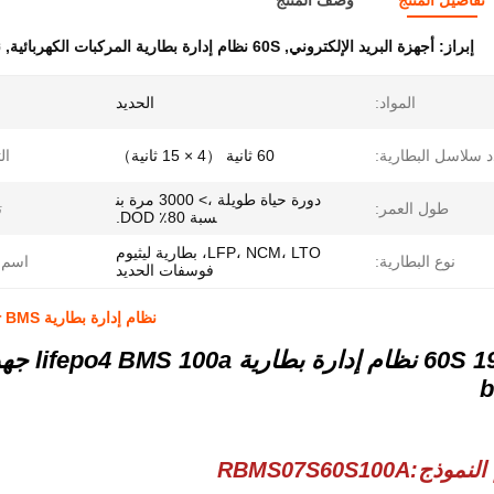
تفاصيل المنتج
وصف المنتج
إبراز:
أجهزة البريد الإلكتروني
,
60S نظام إدارة بطارية المركبات الكهربائية
,
ن
المواد:
الحديد
 سلاسل البطارية:
60 ثانية （4 × 15 ثانية）
ال
دورة حياة طويلة ،> 3000 مرة بن
طول العمر:
ت
سبة 80٪ DOD.
LFP، NCM، LTO، بطارية ليثيوم
نوع البطارية:
اسم ا
فوسفات الحديد
نظام إدارة بطارية Iron Power BMS لتخزين الطاقة الشمسية 60S 192V
النموذج:
RBMS07S60S100A