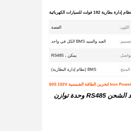
ظام إدارة بطارية 192 فولت للسيارات الكهربائية
اللون:
الفضة
تصميم:
العبد والسيد BMS الكل في واحد
واصل:
يمكن ، RS485
لمنتج:
BMS (نظام إدارة البطارية)
60S 192V نظام إدارة بطارية lifepo4 BMS 100a جهد الشحن RS485 وحدة توازن