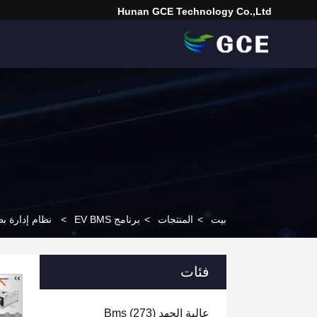
Hunan GCE Technology Co.,Ltd
بيت
>
المنتجات
>
برنامج EV BMS
>
نظام إدارة بطارية Iron Power BMS لتخزين الطا
فئات
عالية الجهد Bms
(273)