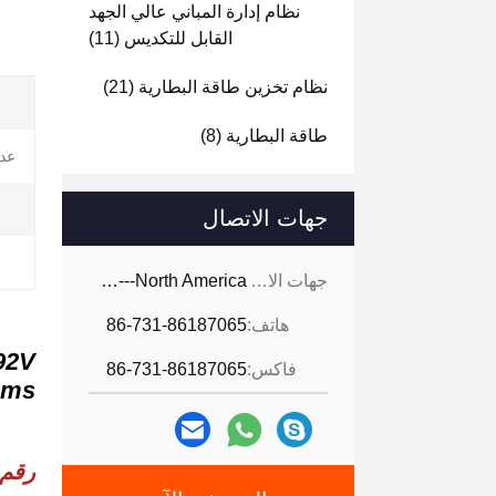
نظام إدارة المباني عالي الجهد
القابل للتكديس
(11)
نظام تخزين طاقة البطارية
(21)
طاقة البطارية
(8)
عدد
جهات الاتصال
جهات الاتصال:
Ms. Cara -----North America
هاتف:
86-731-86187065
فاكس:
86-731-86187065
bms
رقم 