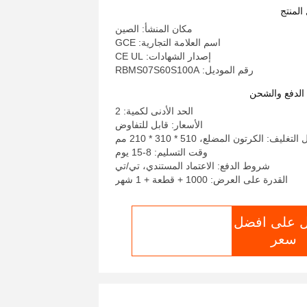
المنتج
مكان المنشأ: الصين
اسم العلامة التجارية: GCE
إصدار الشهادات: CE UL
رقم الموديل: RBMS07S60S100A
لدفع والشحن
الحد الأدنى لكمية: 2
الأسعار: قابل للتفاوض
تغليف: الكرتون المضلع، 510 * 310 * 210 مم
وقت التسليم: 8-15 يوم
شروط الدفع: الاعتماد المستندي، تي/تي
القدرة على العرض: 1000 + قطعة + 1 شهر
 على افضل
الدردشة الآن
سعر