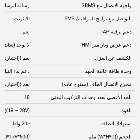
واجهة الاتصال مع SBMS
رسالة الرسائل الرس
التواصل مع برامج المراقبة/ EMS
الايثرنت
دعم ترقية IAP
نعم..
دعم عرض وبارامتر HMI
لا يوجد (شاشة 
الكشف عن العزل
نعم ((اختياري)
وحدة طاقة عالية الجهد
دعم بدء التيار 
مخرج الاتصال الجاف (مفتوح عادة)
نعم ((اختياري)
الحد الأقصى لعدد وحدات التركيب البدني
18
القوة
C ((18 ~ 28V)
استهلاك الطاقة
≤20 واط
الحجم ((W*H*D) ملم
440*178*600)