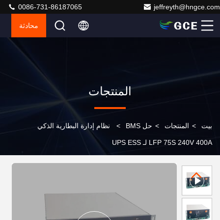
0086-731-86187065
jeffreyth@hngce.com
محادثة
المنتجات
بيت
>
المنتجات
>
حل BMS
>
نظام إدارة البطارية الذكي
LFP 75S 240V 400A لـ UPS ESS