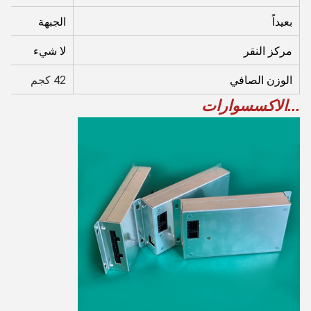
بعيداً
الجبهة
مركز النقر
لا شيء
الوزن الصافي
42 كجم
...الاكسسوارات