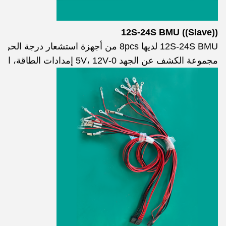
12S-24S BMU ((Slave))
مجموعة الكشف عن الجهد 0-5V، 12V إمدادات الطاقة، الاستهلاك أقل 20mA، CAN2.0 B الاتصال