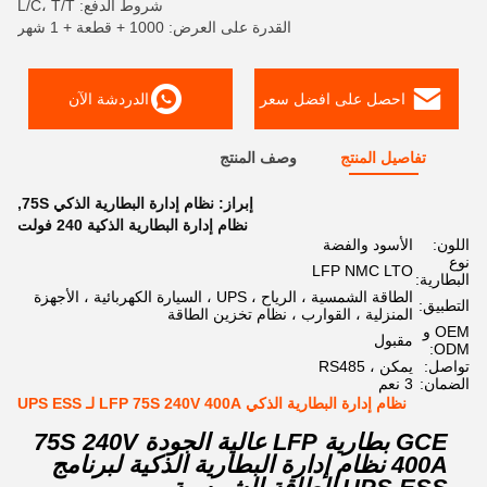
شروط الدفع: L/C، T/T
القدرة على العرض: 1000 + قطعة + 1 شهر
احصل على افضل سعر
الدردشة الآن
تفاصيل المنتج
وصف المنتج
إبراز:
نظام إدارة البطارية الذكي 75S
,
نظام إدارة البطارية الذكية 240 فولت
اللون:
الأسود والفضة
نوع
LFP NMC LTO
البطارية:
الطاقة الشمسية ، الرياح ، UPS ، السيارة الكهربائية ، الأجهزة
التطبيق:
المنزلية ، القوارب ، نظام تخزين الطاقة
OEM و
مقبول
ODM:
تواصل:
يمكن ، RS485
الضمان:
3 نعم
نظام إدارة البطارية الذكي LFP 75S 240V 400A لـ UPS ESS
GCE بطارية LFP عالية الجودة 75S 240V
400A نظام إدارة البطارية الذكية لبرنامج