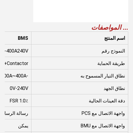
... المواصفات
اسم المنتج
BMS
النموذج رقم
-3-400A240V
طريقة الحماية
B+Contactor
نطاق التيار المسموح به
-400A~400A
نطاق الجهد
0V-240V
دقة العينات الحالية
1.0٪ FSR
واجهة الاتصال مع PCS
رسالة الرسائل الرس
واجهة الاتصال مع BMU
يمكن