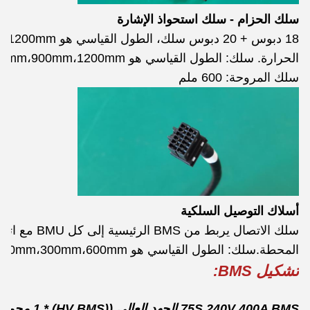
سلك الحزام - سلك استحواذ الإشارة
الحرارة. سلك: الطول القياسي هو 600mm،900mm،1200mm
سلك المروحة: 600 ملم
أسلاك التوصيل السلكية
سلك الاتصال ير
المحطة.سلك: الطول القياسي هو 180mm،300mm،600mm
تشكيل BMS:
75S 240V 400A BMS الجهد العالي ((HV BMS) * 1 مجموعة