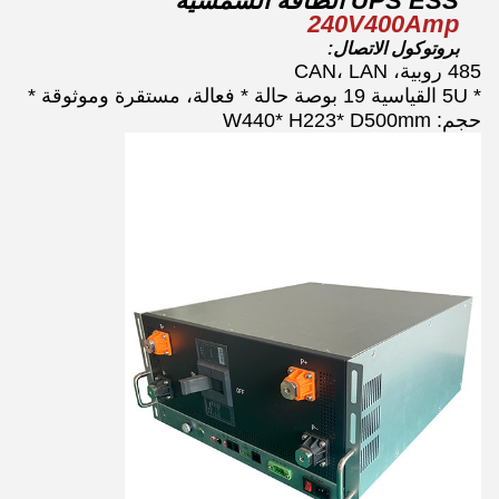
UPS ESS الطاقة الشمسية
240V400Amp
بروتوكول الاتصال:
485 روبية، CAN، LAN
* 5U القياسية 19 بوصة حالة * فعالة، مستقرة وموثوقة *
حجم: W440* H223* D500mm