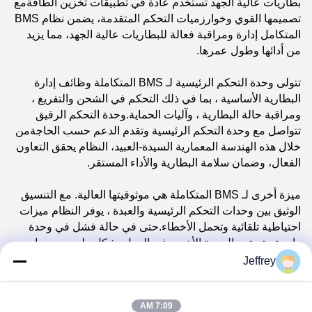
بطاريات عالية الجهد تستخدم عادة في تطبيقات تخزين الطاقةمع
تصميمها القوي وخوارزميات التحكم المتقدمة، يضمن نظام BMS
المتكامل إدارة ومراقبة فعالة للبطاريات عالية الجهد، مما يزيد
من أدائها وطول عمرها.
تتولى وحدة التحكم الرئيسية لـ BMS المتكاملة وظائف إدارة
البطارية الأساسية ، بما في ذلك التحكم في الشحن والتفريغ ،
ومراقبة حالة البطارية ، وآليات الحماية.وحدة التحكم الرقيق
تتواصل مع وحدة التحكم الرئيسية وتقدم الدعم حسب الحاجةمن
خلال هذه الهندسة المعمارية السيدة-العبيد، النظام يحقق التعاون
الفعال، وضمان سلامة البطارية والأداء المستقر.
ميزة أخرى لـ BMS المتكاملة هي موثوقيتها العالية. مع التنسيق
الوثيق بين وحدات التحكم الرئيسية والعبدة ، يوفر النظام ميزات
احتياطية تلقائية وتحمل الأخطاء.حتى في حالة فشل في وحدة
واحدة ، تستمر الوحدة الأخرى في العمل بشكل طبيعي ، مما
يضمن توافر النظام المستمر.هذا أمر حاسم بشكل خاص
Jeffrey
لتطبيقات UPS وتخزين الطاقة، لأنها تتطلب إمدادات طاقة
متسقة وموثوقة وتخزين الطاقة.
7:09 AM