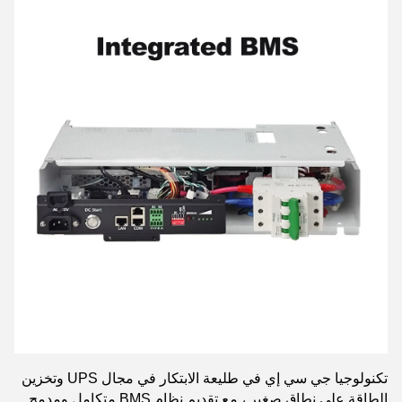
تكنولوجيا جي سي إي في طليعة الابتكار في مجال UPS وتخزين
الطاقة على نطاق صغير ، مع تقديم نظام BMS متكامل ومدمج