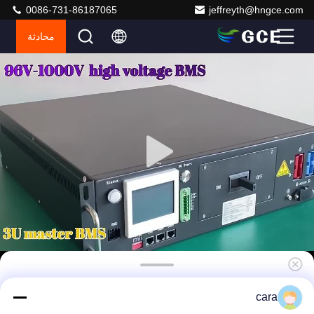
0086-731-86187065
jeffreyth@hngce.com
محادثة
نظام تخزين الطاقة عالية الجهد GCE بطارية خزانة
cara
تخزين الطاقة الشمسية بطارية BMS بطارية الليثيوم