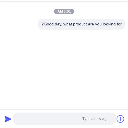
120S 384V 100A
الدردشة الآن
إرسال استفسار
3:01 AM
#
Good day, what product are you looking for?
Bms الجهد العالي 250A,نظام بطارية شمسية 576 فولت,نظام بطارية
شمسية 125A
#
120S مخزن الطاقة BMS,384 فولت تخزين الطاقة,100A تخزين الطاقة
125A Solar Battery System
#
نظام إدارة المباني لتخزين الطاقة
2025-04-04
442 الرؤى
نظام تخزين الطاقة عالية الجهد GCE بطارية خزانة تخزين الطاقة الشمسية بطارية
BMS بطارية الليثيوم 120S 384V 100A شريك BMS الموثوق به من أجل حلول
التخزين للطاقة الصناعية والإسكانية و UPS والطاقة الشمسية. ...
عرض المزيد
رسائل الزائر
اترك رسالة
لا توجد تعليقات عامة بعد